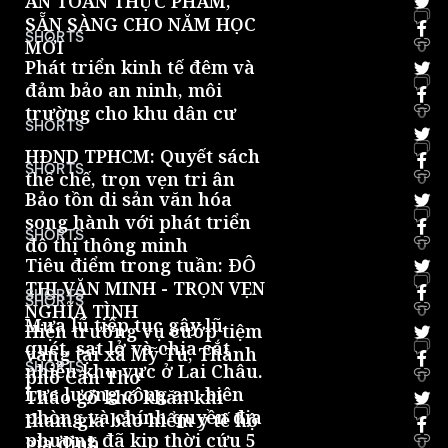
AN TOÀN THỰC PHẨM,
SẴN SÀNG CHO NĂM HỌC
SHORTS
MỚI
0
Phát triển kinh tế đêm và
đảm bảo an ninh, môi
trường cho khu dân cư
0
SHORTS
HĐND TPHCM: Quyết sách
SHORTS
thể chế, trọn vẹn tri ân
0
Bảo tồn di sản văn hóa
song hành với phát triển
SHORTS
đô thị thông minh
0
Tiêu điểm trong tuần: ĐÔ
THỊ VĂN MINH - TRỌN VẸN
SHORTS
SHORTS
NGHĨA TÌNH
0
Mưa lũ tiếp tục gây lũ
Hiện trường vụ cướp tiệm
quét, sạt lở và chia cắt
vàng tại xã Mỹ Tú, Thành
SHORTS
nhiều khu vực ở Lai Châu.
phố Cần Thơ
0
Lực lượng công an, biên
Tháo gỡ khó khăn khi
phòng và chính quyền địa
tham gia bảo hiểm y tế hộ
phương đã kịp thời cứu 5
gia đình
0