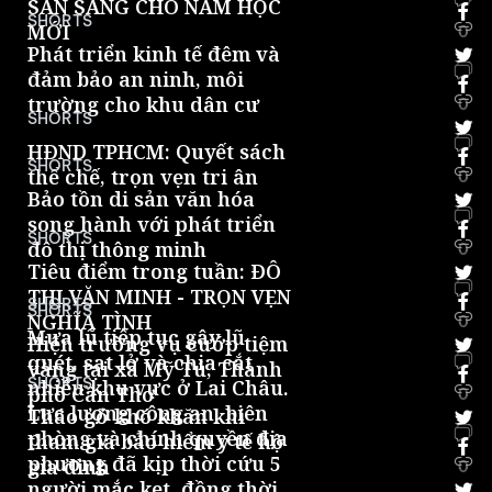
SẴN SÀNG CHO NĂM HỌC
SHORTS
MỚI
0
Phát triển kinh tế đêm và
đảm bảo an ninh, môi
trường cho khu dân cư
0
SHORTS
HĐND TPHCM: Quyết sách
SHORTS
thể chế, trọn vẹn tri ân
0
Bảo tồn di sản văn hóa
song hành với phát triển
SHORTS
đô thị thông minh
0
Tiêu điểm trong tuần: ĐÔ
THỊ VĂN MINH - TRỌN VẸN
SHORTS
SHORTS
NGHĨA TÌNH
0
Mưa lũ tiếp tục gây lũ
Hiện trường vụ cướp tiệm
quét, sạt lở và chia cắt
vàng tại xã Mỹ Tú, Thành
SHORTS
nhiều khu vực ở Lai Châu.
phố Cần Thơ
0
Lực lượng công an, biên
Tháo gỡ khó khăn khi
phòng và chính quyền địa
tham gia bảo hiểm y tế hộ
phương đã kịp thời cứu 5
gia đình
0
người mắc kẹt, đồng thời