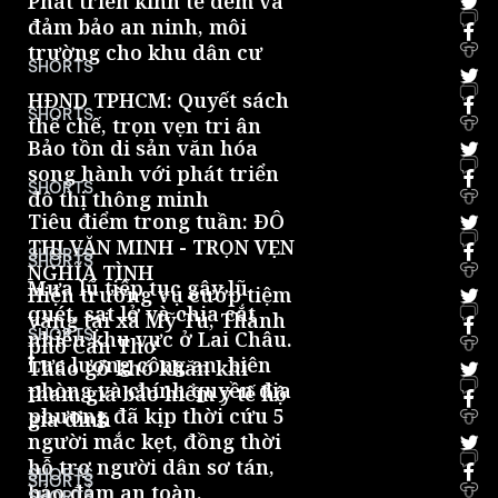
Phát triển kinh tế đêm và
đảm bảo an ninh, môi
trường cho khu dân cư
0
SHORTS
HĐND TPHCM: Quyết sách
SHORTS
thể chế, trọn vẹn tri ân
0
Bảo tồn di sản văn hóa
song hành với phát triển
SHORTS
đô thị thông minh
0
Tiêu điểm trong tuần: ĐÔ
THỊ VĂN MINH - TRỌN VẸN
SHORTS
SHORTS
NGHĨA TÌNH
0
Mưa lũ tiếp tục gây lũ
Hiện trường vụ cướp tiệm
quét, sạt lở và chia cắt
vàng tại xã Mỹ Tú, Thành
SHORTS
nhiều khu vực ở Lai Châu.
phố Cần Thơ
0
Lực lượng công an, biên
Tháo gỡ khó khăn khi
phòng và chính quyền địa
tham gia bảo hiểm y tế hộ
phương đã kịp thời cứu 5
gia đình
0
người mắc kẹt, đồng thời
hỗ trợ người dân sơ tán,
SHORTS
SHORTS
bảo đảm an toàn.
0
SHORTS