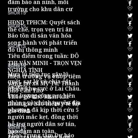
đảm bảo an ninh, môi
trường cho khu dân cư
0
SHORTS
HĐND TPHCM: Quyết sách
SHORTS
thể chế, trọn vẹn tri ân
0
Bảo tồn di sản văn hóa
song hành với phát triển
SHORTS
đô thị thông minh
0
Tiêu điểm trong tuần: ĐÔ
THỊ VĂN MINH - TRỌN VẸN
SHORTS
SHORTS
NGHĨA TÌNH
0
Mưa lũ tiếp tục gây lũ
Hiện trường vụ cướp tiệm
quét, sạt lở và chia cắt
vàng tại xã Mỹ Tú, Thành
SHORTS
nhiều khu vực ở Lai Châu.
phố Cần Thơ
0
Lực lượng công an, biên
Tháo gỡ khó khăn khi
phòng và chính quyền địa
tham gia bảo hiểm y tế hộ
phương đã kịp thời cứu 5
gia đình
0
người mắc kẹt, đồng thời
hỗ trợ người dân sơ tán,
SHORTS
SHORTS
bảo đảm an toàn.
0
SHORTS
Theo Trung tâm Dự báo
Đưa trái tim vượt hơn