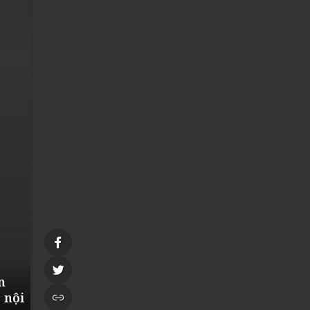
n
 nội