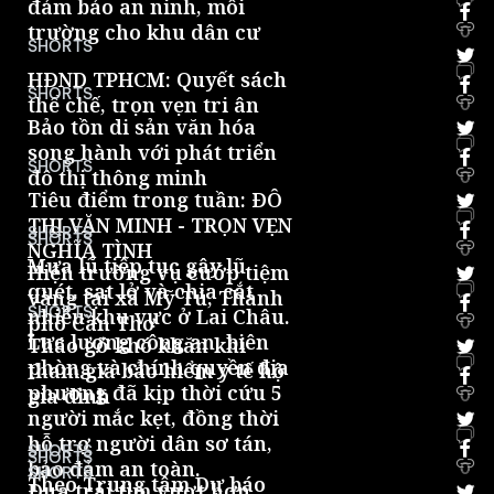
đảm bảo an ninh, môi
trường cho khu dân cư
0
SHORTS
HĐND TPHCM: Quyết sách
SHORTS
thể chế, trọn vẹn tri ân
0
Bảo tồn di sản văn hóa
song hành với phát triển
SHORTS
đô thị thông minh
0
Tiêu điểm trong tuần: ĐÔ
THỊ VĂN MINH - TRỌN VẸN
SHORTS
SHORTS
NGHĨA TÌNH
0
Mưa lũ tiếp tục gây lũ
Hiện trường vụ cướp tiệm
quét, sạt lở và chia cắt
vàng tại xã Mỹ Tú, Thành
SHORTS
nhiều khu vực ở Lai Châu.
phố Cần Thơ
0
Lực lượng công an, biên
Tháo gỡ khó khăn khi
phòng và chính quyền địa
tham gia bảo hiểm y tế hộ
phương đã kịp thời cứu 5
gia đình
0
người mắc kẹt, đồng thời
hỗ trợ người dân sơ tán,
SHORTS
SHORTS
bảo đảm an toàn.
0
SHORTS
Theo Trung tâm Dự báo
Đưa trái tim vượt hơn