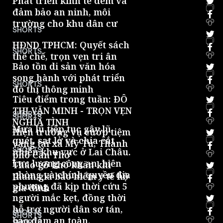
Phát triển kinh tế đêm và
đảm bảo an ninh, môi
trường cho khu dân cư
0
SHORTS
HĐND TPHCM: Quyết sách
SHORTS
thể chế, trọn vẹn tri ân
0
Bảo tồn di sản văn hóa
song hành với phát triển
SHORTS
đô thị thông minh
0
Tiêu điểm trong tuần: ĐÔ
THỊ VĂN MINH - TRỌN VẸN
SHORTS
SHORTS
NGHĨA TÌNH
0
Mưa lũ tiếp tục gây lũ
Hiện trường vụ cướp tiệm
quét, sạt lở và chia cắt
vàng tại xã Mỹ Tú, Thành
SHORTS
nhiều khu vực ở Lai Châu.
phố Cần Thơ
0
Lực lượng công an, biên
Tháo gỡ khó khăn khi
phòng và chính quyền địa
tham gia bảo hiểm y tế hộ
phương đã kịp thời cứu 5
gia đình
0
người mắc kẹt, đồng thời
hỗ trợ người dân sơ tán,
SHORTS
SHORTS
bảo đảm an toàn.
0
SHORTS