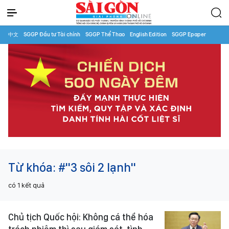
中文
SGGP Đầu tư Tài chính
SGGP Thể Thao
English Edition
SGGP Epaper
Từ khóa:
#"3 sôi 2 lạnh"
có
1
kết quả
Chủ tịch Quốc hội: Không cá thể hóa