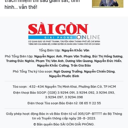
trách nhiệm thì sau giám sát, tình
hình… vẫn thế!
Tổng Biên tập:
Nguyễn Khắc Văn
Phó Tổng Biên tập:
Nguyễn Ngọc Anh
,
Phạm Văn Trường
,
Bùi Thị Hồng Sương
,
Trương Đức Nghĩa
,
Phạm Thị Vân Anh
,
Dương Văn Quang
,
Nguyễn Đức Hiển
,
Nguyễn Khắc Cường
,
Trần Gia Bảo
Phó Tổng Thư ký tòa soạn:
Ngô Quang Trưởng
,
Nguyễn Chiến Dũng
,
Nguyễn Phước Bình
Tòa soạn
: 432-434 Nguyễn Thị Minh Khai, Phường Bàn Cờ, TP.HCM
Điện thoại Báo SGGP
: (028) 3.9294.091, 3.9294.092, 3.9294.093,
3.9294.097, 3.9294.098
Điện thoại Tòa soạn Báo Điện tử
: 08 65 11 22 55
Giấy phép hoạt động Báo in và Báo Điện tử số 305/GP-BTTTT do Bộ Thông
tin và Truyền thông cấp ngày 28-8-2023.
© Bản quyền Báo SÀI GÒN GIẢI PHÓNG.