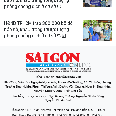
bảo hộ, khẩu trang tới lực lượng
phòng chống dịch ở cơ sở
HĐND TPHCM trao 300.000 bộ đồ
bảo hộ, khẩu trang tới lực lượng
phòng chống dịch ở cơ sở
Tổng Biên tập:
Nguyễn Khắc Văn
Phó Tổng Biên tập:
Nguyễn Ngọc Anh
,
Phạm Văn Trường
,
Bùi Thị Hồng Sương
,
Trương Đức Nghĩa
,
Phạm Thị Vân Anh
,
Dương Văn Quang
,
Nguyễn Đức Hiển
,
Nguyễn Khắc Cường
,
Trần Gia Bảo
Phó Tổng Thư ký tòa soạn:
Ngô Quang Trưởng
,
Nguyễn Chiến Dũng
,
Nguyễn Phước Bình
Tòa soạn
: 432-434 Nguyễn Thị Minh Khai, Phường Bàn Cờ, TP.HCM
Điện thoại Báo SGGP
: (028) 3.9294.091, 3.9294.092, 3.9294.093,