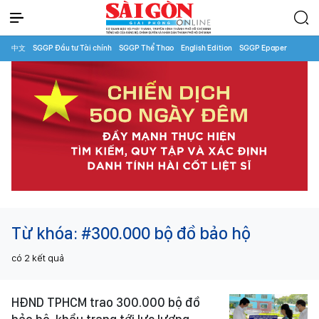
中文
SGGP Đầu tư Tài chính
SGGP Thể Thao
English Edition
SGGP Epaper
Từ khóa:
#300.000 bộ đồ bảo hộ
có
2
kết quả
HĐND TPHCM trao 300.000 bộ đồ