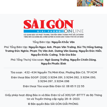
Tổng Biên tập:
Nguyễn Khắc Văn
Phó Tổng Biên tập:
Nguyễn Ngọc Anh
,
Phạm Văn Trường
,
Bùi Thị Hồng Sương
,
Trương Đức Nghĩa
,
Phạm Thị Vân Anh
,
Dương Văn Quang
,
Nguyễn Đức Hiển
,
Nguyễn Khắc Cường
,
Trần Gia Bảo
Phó Tổng Thư ký tòa soạn:
Ngô Quang Trưởng
,
Nguyễn Chiến Dũng
,
Nguyễn Phước Bình
Tòa soạn
: 432-434 Nguyễn Thị Minh Khai, Phường Bàn Cờ, TP.HCM
Điện thoại Báo SGGP
: (028) 3.9294.091, 3.9294.092, 3.9294.093,
3.9294.097, 3.9294.098
Điện thoại Tòa soạn Báo Điện tử
: 08 65 11 22 55
Giấy phép hoạt động Báo in và Báo Điện tử số 305/GP-BTTTT do Bộ Thông
tin và Truyền thông cấp ngày 28-8-2023.
© Bản quyền Báo SÀI GÒN GIẢI PHÓNG.