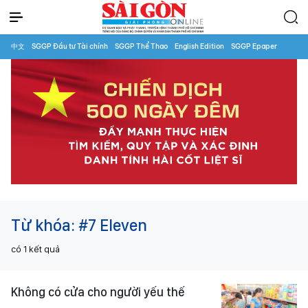
中文
SGGP Đầu tư Tài chính
SGGP Thể Thao
English Edition
SGGP Epaper
Từ khóa:
#7 Eleven
có
1
kết quả
Không có cửa cho người yếu thế