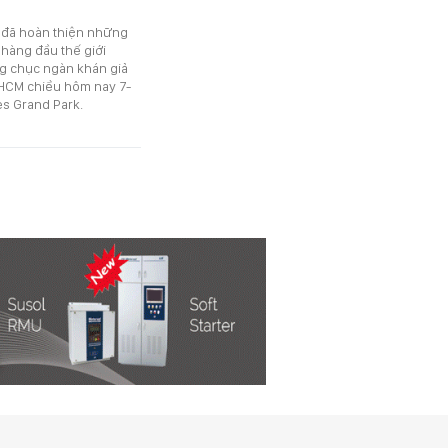
 đã hoàn thiện những
hàng đầu thế giới
g chục ngàn khán giả
PHCM chiều hôm nay 7-
es Grand Park.