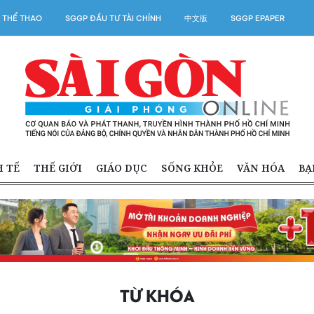
 THỂ THAO
SGGP ĐẦU TƯ TÀI CHÍNH
中文版
SGGP EPAPER
H TẾ
THẾ GIỚI
GIÁO DỤC
SỐNG KHỎE
VĂN HÓA
BẠ
TỪ KHÓA