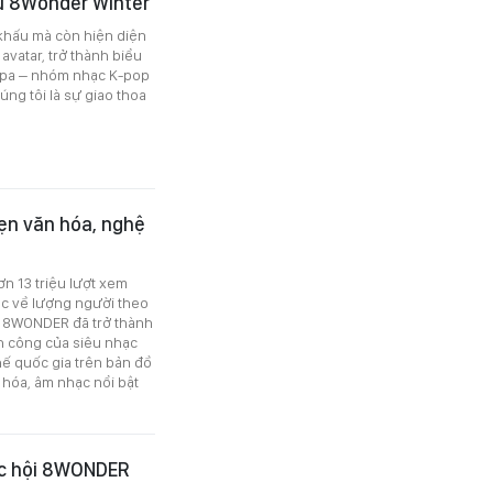
ấu 8Wonder Winter
 khấu mà còn hiện diện
 avatar, trở thành biểu
spa – nhóm nhạc K-pop
ng tôi là sự giao thoa
ẹn văn hóa, nghệ
ơn 13 triệu lượt xem
ục về lượng người theo
ủa 8WONDER đã trở thành
h công của siêu nhạc
hế quốc gia trên bản đồ
 hóa, âm nhạc nổi bật
ạc hội 8WONDER