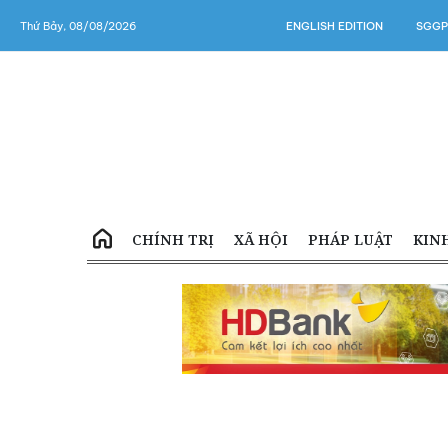
Thứ Bảy, 08/08/2026
ENGLISH EDITION
SGGP
CHÍNH TRỊ
XÃ HỘI
PHÁP LUẬT
KIN