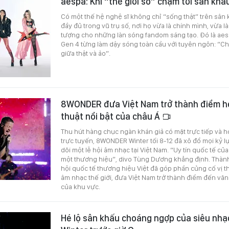
aespa: Khi “thế giới số” chạm tới sân kh
Có một thế hệ nghệ sĩ không chỉ “sống thật” trên sân
đầy đủ trong vũ trụ số, nơi họ vừa là chính mình, vừa là
tượng cho những làn sóng fandom sáng tạo. Đó là ae
Gen 4 từng làm dậy sóng toàn cầu với tuyên ngôn: “Chú
giữa thật và ảo”.
8WONDER đưa Việt Nam trở thành điểm h
thuật nổi bật của châu Á
Thu hút hàng chục ngàn khán giả có mặt trực tiếp và h
trực tuyến, 8WONDER Winter tối 8-12 đã xô đổ mọi kỷ l
dõi một lễ hội âm nhạc tại Việt Nam. “Uy tín quốc tế c
một thương hiệu”, divo Tùng Dương khẳng định. Thàn
hội quốc tế thương hiệu Việt đã góp phần củng cố vị t
âm nhạc thế giới, đưa Việt Nam trở thành điểm đến văn
của khu vực.
Hé lộ sân khấu choáng ngợp của siêu nh