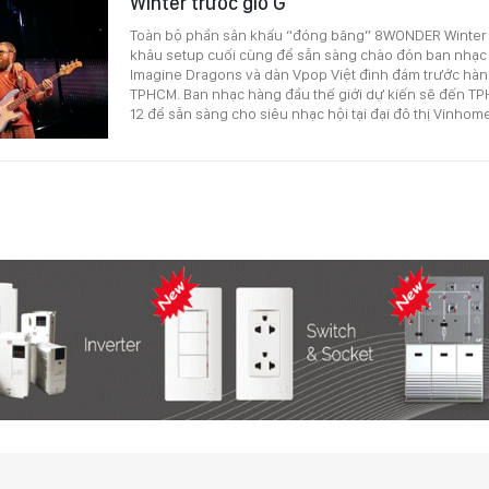
Winter trước giờ G
Toàn bộ phần sân khấu “đóng băng” 8WONDER Winter
khâu setup cuối cùng để sẵn sàng chào đón ban nhạc 
Imagine Dragons và dàn Vpop Việt đình đám trước hàn
TPHCM. Ban nhạc hàng đầu thế giới dự kiến sẽ đến T
12 để sẵn sàng cho siêu nhạc hội tại đại đô thị Vinhom