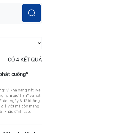
CÓ
4
KẾT QUẢ
“phát cuồng”
g” vì khả năng hát live,
g “phi giới hạn” và hát
Winter ngày 6-12 không
 giả Việt mà còn mang
ân khấu đỉnh cao.