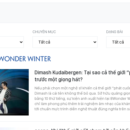
CHUYÊN MỤC
DẠNG BÀI
WONDER WINTER
Dimash Kudaibergen: Tại sao cả thế giới 
trước một giọng hát?
Nếu phải chọn một nghệ sĩ khiến cả thế giới “phát cuồn
Dimash là cái tên không thể bỏ qua. Sở hữu quãng giọn
bằng 10 thứ tiếng, sự kiện anh xuất hiện tại 8Wonder 
chỉ làm phong phú thêm trải nghiệm âm nhạc của khán
tới chuẩn mực trình diễn nghệ thuật đúng nghĩa trên s