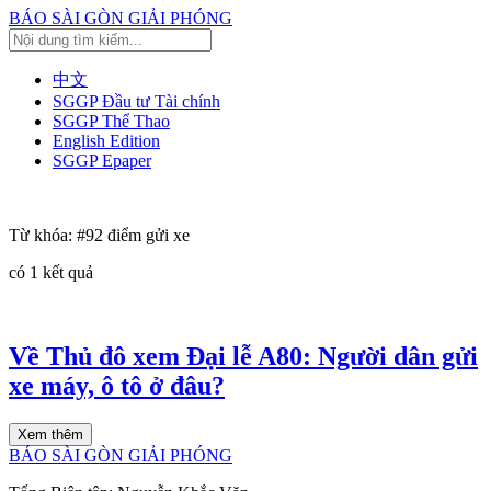
BÁO SÀI GÒN GIẢI PHÓNG
中文
SGGP Đầu tư Tài chính
SGGP Thể Thao
English Edition
SGGP Epaper
Từ khóa:
#92 điểm gửi xe
có
1
kết quả
Về Thủ đô xem Đại lễ A80: Người dân gửi
xe máy, ô tô ở đâu?
Xem thêm
BÁO SÀI GÒN GIẢI PHÓNG