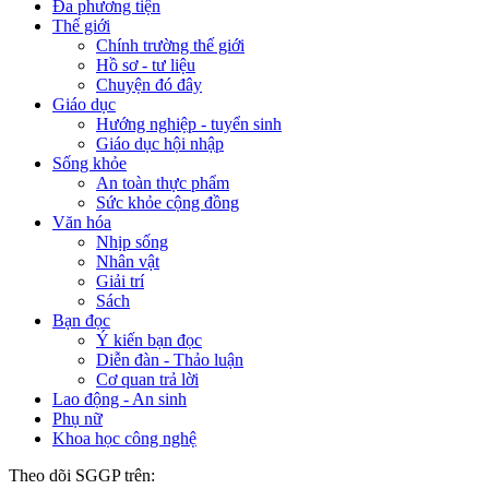
Đa phương tiện
Thế giới
Chính trường thế giới
Hồ sơ - tư liệu
Chuyện đó đây
Giáo dục
Hướng nghiệp - tuyển sinh
Giáo dục hội nhập
Sống khỏe
An toàn thực phẩm
Sức khỏe cộng đồng
Văn hóa
Nhịp sống
Nhân vật
Giải trí
Sách
Bạn đọc
Ý kiến bạn đọc
Diễn đàn - Thảo luận
Cơ quan trả lời
Lao động - An sinh
Phụ nữ
Khoa học công nghệ
Theo dõi SGGP trên: