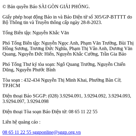
© Bản quyền Báo SÀI GÒN GIẢI PHÓNG.
Giấy phép hoạt động Báo in và Báo Điện tử số 305/GP-BTTTT do
Bộ Thông tin và Truyền thông cấp ngày 28-8-2023.
Tổng Biên tập:
Nguyễn Khắc Văn
Phó Tổng Biên tập:
Nguyễn Ngọc Anh
,
Phạm Văn Trường
,
Bùi Thị
Hồng Sương
,
Trương Đức Nghĩa
,
Phạm Thị Vân Anh
,
Dương Văn
Quang
,
Nguyễn Đức Hiển
,
Nguyễn Khắc Cường
,
Trần Gia Bảo
Phó Tổng Thư ký tòa soạn:
Ngô Quang Trưởng
,
Nguyễn Chiến
Dũng
,
Nguyễn Phước Bình
Tòa soạn : 432-434 Nguyễn Thị Minh Khai, Phường Bàn Cờ,
TP.HCM
Điện thoại Báo SGGP: (028) 3.9294.091, 3.9294.092, 3.9294.093,
3.9294.097, 3.9294.098
Điện thoại Tòa soạn Báo Điện tử: 08 65 11 22 55
Liên hệ quảng cáo :
08 65 11 22 55
sggponline@sggp.org.vn