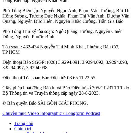
Tổng Biên tập:
Nguyễn Khắc Văn
Phó Tổng Biên tập:
Nguyễn Ngọc Anh
,
Phạm Văn Trường
,
Bùi Thị
Hồng Sương
,
Trương Đức Nghĩa
,
Phạm Thị Vân Anh
,
Dương Văn
Quang
,
Nguyễn Đức Hiển
,
Nguyễn Khắc Cường
,
Trần Gia Bảo
Phó Tổng Thư ký tòa soạn:
Ngô Quang Trưởng
,
Nguyễn Chiến
Dũng
,
Nguyễn Phước Bình
Tòa soạn
: 432-434 Nguyễn Thị Minh Khai, Phường Bàn Cờ,
TP.HCM
Điện thoại Báo SGGP
: (028) 3.9294.091, 3.9294.092, 3.9294.093,
3.9294.097, 3.9294.098
Điện thoại Tòa soạn Báo Điện tử
: 08 65 11 22 55
Giấy phép hoạt động Báo in và Báo Điện tử số 305/GP-BTTTT do
Bộ Thông tin và Truyền thông cấp ngày 28-8-2023.
© Bản quyền Báo SÀI GÒN GIẢI PHÓNG.
Chuyên mục
Video
Infographic / Longform
Podcast
Trang chủ
Chính trị