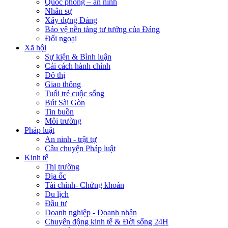
Quốc phòng – an ninh
Nhân sự
Xây dựng Đảng
Bảo vệ nền tảng tư tưởng của Đảng
Đối ngoại
Xã hội
Sự kiện & Bình luận
Cải cách hành chính
Đô thị
Giao thông
Tuổi trẻ cuộc sống
Bút Sài Gòn
Tin buồn
Môi trường
Pháp luật
An ninh - trật tự
Câu chuyện Pháp luật
Kinh tế
Thị trường
Địa ốc
Tài chính- Chứng khoán
Du lịch
Đầu tư
Doanh nghiệp - Doanh nhân
Chuyển động kinh tế & Đời sống 24H