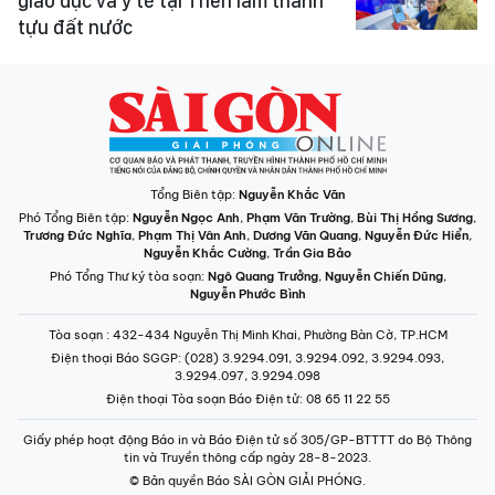
giáo dục và y tế tại Triển lãm thành
tựu đất nước
Tổng Biên tập:
Nguyễn Khắc Văn
Phó Tổng Biên tập:
Nguyễn Ngọc Anh
,
Phạm Văn Trường
,
Bùi Thị Hồng Sương
,
Trương Đức Nghĩa
,
Phạm Thị Vân Anh
,
Dương Văn Quang
,
Nguyễn Đức Hiển
,
Nguyễn Khắc Cường
,
Trần Gia Bảo
Phó Tổng Thư ký tòa soạn:
Ngô Quang Trưởng
,
Nguyễn Chiến Dũng
,
Nguyễn Phước Bình
Tòa soạn
: 432-434 Nguyễn Thị Minh Khai, Phường Bàn Cờ, TP.HCM
Điện thoại Báo SGGP
: (028) 3.9294.091, 3.9294.092, 3.9294.093,
3.9294.097, 3.9294.098
Điện thoại Tòa soạn Báo Điện tử
: 08 65 11 22 55
Giấy phép hoạt động Báo in và Báo Điện tử số 305/GP-BTTTT do Bộ Thông
tin và Truyền thông cấp ngày 28-8-2023.
© Bản quyền Báo SÀI GÒN GIẢI PHÓNG.