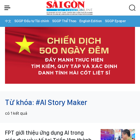
中文
SGGP Đầu tư Tài chính
SGGP Thể Thao
English Edition
SGGP Epaper
Từ khóa:
#AI Story Maker
có
1
kết quả
FPT giới thiệu ứng dụng AI trong