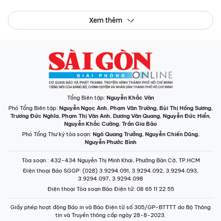
Xem thêm
Tổng Biên tập:
Nguyễn Khắc Văn
Phó Tổng Biên tập:
Nguyễn Ngọc Anh
,
Phạm Văn Trường
,
Bùi Thị Hồng Sương
,
Trương Đức Nghĩa
,
Phạm Thị Vân Anh
,
Dương Văn Quang
,
Nguyễn Đức Hiển
,
Nguyễn Khắc Cường
,
Trần Gia Bảo
Phó Tổng Thư ký tòa soạn:
Ngô Quang Trưởng
,
Nguyễn Chiến Dũng
,
Nguyễn Phước Bình
Tòa soạn
: 432-434 Nguyễn Thị Minh Khai, Phường Bàn Cờ, TP.HCM
Điện thoại Báo SGGP
: (028) 3.9294.091, 3.9294.092, 3.9294.093,
3.9294.097, 3.9294.098
Điện thoại Tòa soạn Báo Điện tử
: 08 65 11 22 55
Giấy phép hoạt động Báo in và Báo Điện tử số 305/GP-BTTTT do Bộ Thông
tin và Truyền thông cấp ngày 28-8-2023.