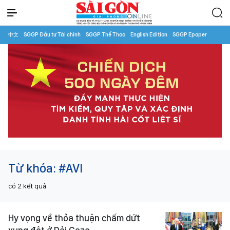
中文
SGGP Đầu tư Tài chính
SGGP Thể Thao
English Edition
SGGP Epaper
Từ khóa:
#AVI
có
2
kết quả
Hy vọng về thỏa thuận chấm dứt