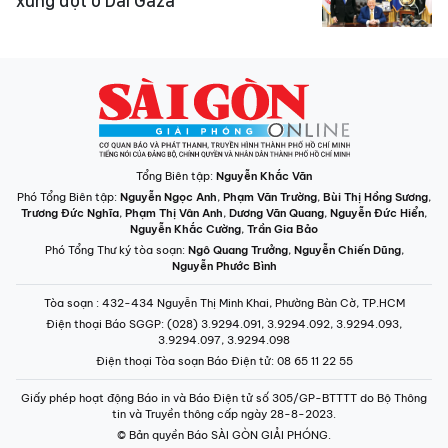
xung đột ở Dải Gaza
Tổng Biên tập:
Nguyễn Khắc Văn
Phó Tổng Biên tập:
Nguyễn Ngọc Anh
,
Phạm Văn Trường
,
Bùi Thị Hồng Sương
,
Trương Đức Nghĩa
,
Phạm Thị Vân Anh
,
Dương Văn Quang
,
Nguyễn Đức Hiển
,
Nguyễn Khắc Cường
,
Trần Gia Bảo
Phó Tổng Thư ký tòa soạn:
Ngô Quang Trưởng
,
Nguyễn Chiến Dũng
,
Nguyễn Phước Bình
Tòa soạn
: 432-434 Nguyễn Thị Minh Khai, Phường Bàn Cờ, TP.HCM
Điện thoại Báo SGGP
: (028) 3.9294.091, 3.9294.092, 3.9294.093,
3.9294.097, 3.9294.098
Điện thoại Tòa soạn Báo Điện tử
: 08 65 11 22 55
Giấy phép hoạt động Báo in và Báo Điện tử số 305/GP-BTTTT do Bộ Thông
tin và Truyền thông cấp ngày 28-8-2023.
© Bản quyền Báo SÀI GÒN GIẢI PHÓNG.