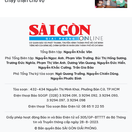
chạy thận cho vợ
Tổng Biên tập:
Nguyễn Khắc Văn
Phó Tổng Biên tập:
Nguyễn Ngọc Anh
,
Phạm Văn Trường
,
Bùi Thị Hồng Sương
,
Trương Đức Nghĩa
,
Phạm Thị Vân Anh
,
Dương Văn Quang
,
Nguyễn Đức Hiển
,
Nguyễn Khắc Cường
,
Trần Gia Bảo
Phó Tổng Thư ký tòa soạn:
Ngô Quang Trưởng
,
Nguyễn Chiến Dũng
,
Nguyễn Phước Bình
Tòa soạn
: 432-434 Nguyễn Thị Minh Khai, Phường Bàn Cờ, TP.HCM
Điện thoại Báo SGGP
: (028) 3.9294.091, 3.9294.092, 3.9294.093,
3.9294.097, 3.9294.098
Điện thoại Tòa soạn Báo Điện tử
: 08 65 11 22 55
Giấy phép hoạt động Báo in và Báo Điện tử số 305/GP-BTTTT do Bộ Thông
tin và Truyền thông cấp ngày 28-8-2023.
© Bản quyền Báo SÀI GÒN GIẢI PHÓNG.