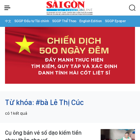
中文
SGGP Đầu tư Tài chính
SGGP Thể Thao
English Edition
SGGP Epaper
Từ khóa:
#bà Lê Thị Cúc
có
1
kết quả
Cụ ông bán vé số dạo kiếm tiền