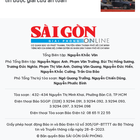
tin được giải cứu an toàn
Tổng Biên tập:
Nguyễn Khắc Văn
Phó Tổng Biên tập:
Nguyễn Ngọc Anh
,
Phạm Văn Trường
,
Bùi Thị Hồng Sương
,
Trương Đức Nghĩa
,
Phạm Thị Vân Anh
,
Dương Văn Quang
,
Nguyễn Đức Hiển
,
Nguyễn Khắc Cường
,
Trần Gia Bảo
Phó Tổng Thư ký tòa soạn:
Ngô Quang Trưởng
,
Nguyễn Chiến Dũng
,
Nguyễn Phước Bình
Tòa soạn
: 432-434 Nguyễn Thị Minh Khai, Phường Bàn Cờ, TP.HCM
Điện thoại Báo SGGP
: (028) 3.9294.091, 3.9294.092, 3.9294.093,
3.9294.097, 3.9294.098
Điện thoại Tòa soạn Báo Điện tử
: 08 65 11 22 55
Giấy phép hoạt động Báo in và Báo Điện tử số 305/GP-BTTTT do Bộ Thông
tin và Truyền thông cấp ngày 28-8-2023.
© Bản quyền Báo SÀI GÒN GIẢI PHÓNG.