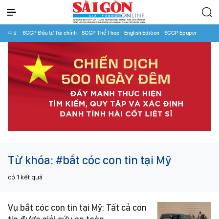
中文
SGGP Đầu tư Tài chính
SGGP Thể Thao
English Edition
SGGP Epaper
Từ khóa:
#bắt cóc con tin tại Mỹ
có
1
kết quả
Vụ bắt cóc con tin tại Mỹ: Tất cả con