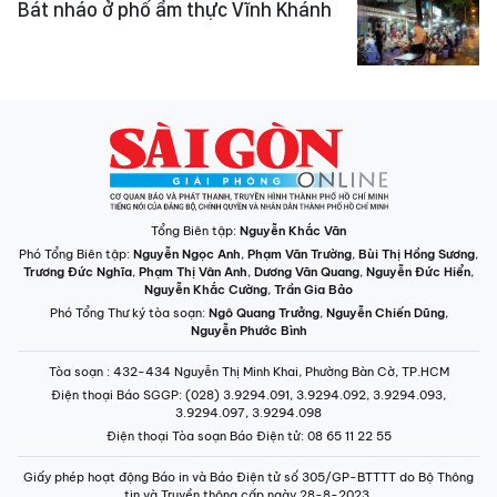
Bát nháo ở phố ẩm thực Vĩnh Khánh
Tổng Biên tập:
Nguyễn Khắc Văn
Phó Tổng Biên tập:
Nguyễn Ngọc Anh
,
Phạm Văn Trường
,
Bùi Thị Hồng Sương
,
Trương Đức Nghĩa
,
Phạm Thị Vân Anh
,
Dương Văn Quang
,
Nguyễn Đức Hiển
,
Nguyễn Khắc Cường
,
Trần Gia Bảo
Phó Tổng Thư ký tòa soạn:
Ngô Quang Trưởng
,
Nguyễn Chiến Dũng
,
Nguyễn Phước Bình
Tòa soạn
: 432-434 Nguyễn Thị Minh Khai, Phường Bàn Cờ, TP.HCM
Điện thoại Báo SGGP
: (028) 3.9294.091, 3.9294.092, 3.9294.093,
3.9294.097, 3.9294.098
Điện thoại Tòa soạn Báo Điện tử
: 08 65 11 22 55
Giấy phép hoạt động Báo in và Báo Điện tử số 305/GP-BTTTT do Bộ Thông
tin và Truyền thông cấp ngày 28-8-2023.