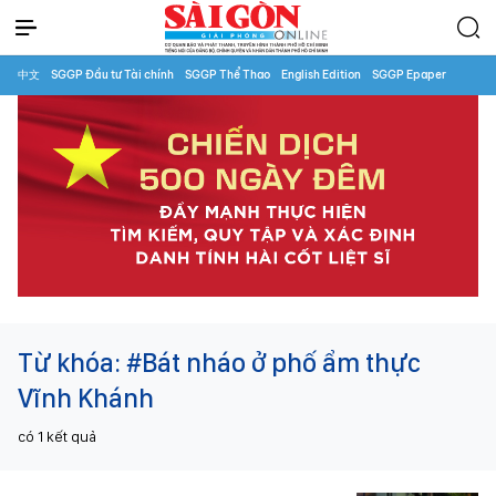
中文
SGGP Đầu tư Tài chính
SGGP Thể Thao
English Edition
SGGP Epaper
Từ khóa:
#Bát nháo ở phố ẩm thực
Vĩnh Khánh
có
1
kết quả