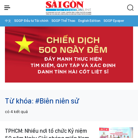
中文
SGGP Đầu tư Tài chính
SGGP Thể Thao
English Edition
SGGP Epaper
Từ khóa:
#Biên niên sử
có
4
kết quả
TPHCM: Nhiều nơi tổ chức Kỷ niệm