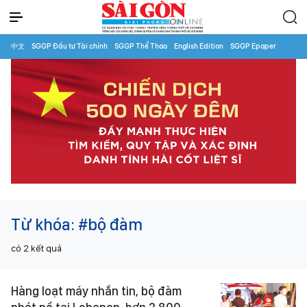
中文
SGGP Đầu tư Tài chính
SGGP Thể Thao
English Edition
SGGP Epaper
Từ khóa:
#bộ đàm
có
2
kết quả
Hàng loạt máy nhắn tin, bộ đàm