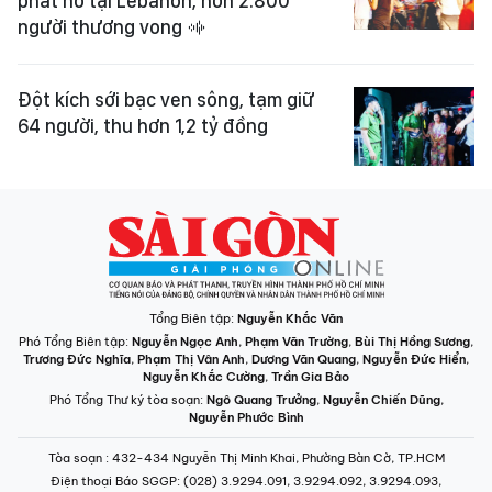
phát nổ tại Lebanon, hơn 2.800
người thương vong
Đột kích sới bạc ven sông, tạm giữ
64 người, thu hơn 1,2 tỷ đồng
Tổng Biên tập:
Nguyễn Khắc Văn
Phó Tổng Biên tập:
Nguyễn Ngọc Anh
,
Phạm Văn Trường
,
Bùi Thị Hồng Sương
,
Trương Đức Nghĩa
,
Phạm Thị Vân Anh
,
Dương Văn Quang
,
Nguyễn Đức Hiển
,
Nguyễn Khắc Cường
,
Trần Gia Bảo
Phó Tổng Thư ký tòa soạn:
Ngô Quang Trưởng
,
Nguyễn Chiến Dũng
,
Nguyễn Phước Bình
Tòa soạn
: 432-434 Nguyễn Thị Minh Khai, Phường Bàn Cờ, TP.HCM
Điện thoại Báo SGGP
: (028) 3.9294.091, 3.9294.092, 3.9294.093,