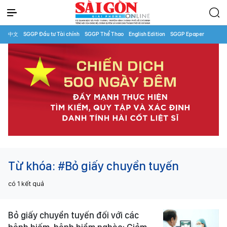
中文
SGGP Đầu tư Tài chính
SGGP Thể Thao
English Edition
SGGP Epaper
Từ khóa:
#Bỏ giấy chuyển tuyến
có
1
kết quả
Bỏ giấy chuyển tuyến đối với các