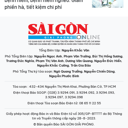
bệnh hiếm, bệnh hiểm nghèo: Giảm
phiền hà, tiết kiệm chi phí
Tổng Biên tập:
Nguyễn Khắc Văn
Phó Tổng Biên tập:
Nguyễn Ngọc Anh
,
Phạm Văn Trường
,
Bùi Thị Hồng Sương
,
Trương Đức Nghĩa
,
Phạm Thị Vân Anh
,
Dương Văn Quang
,
Nguyễn Đức Hiển
,
Nguyễn Khắc Cường
,
Trần Gia Bảo
Phó Tổng Thư ký tòa soạn:
Ngô Quang Trưởng
,
Nguyễn Chiến Dũng
,
Nguyễn Phước Bình
Tòa soạn
: 432-434 Nguyễn Thị Minh Khai, Phường Bàn Cờ, TP.HCM
Điện thoại Báo SGGP
: (028) 3.9294.091, 3.9294.092, 3.9294.093,
3.9294.097, 3.9294.098
Điện thoại Tòa soạn Báo Điện tử
: 08 65 11 22 55
Giấy phép hoạt động Báo in và Báo Điện tử số 305/GP-BTTTT do Bộ Thông
tin và Truyền thông cấp ngày 28-8-2023.
© Bản quyền Báo SÀI GÒN GIẢI PHÓNG.