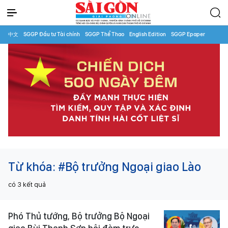
中文
SGGP Đầu tư Tài chính
SGGP Thể Thao
English Edition
SGGP Epaper
Từ khóa:
#Bộ trưởng Ngoại giao Lào
có
3
kết quả
Phó Thủ tướng, Bộ trưởng Bộ Ngoại