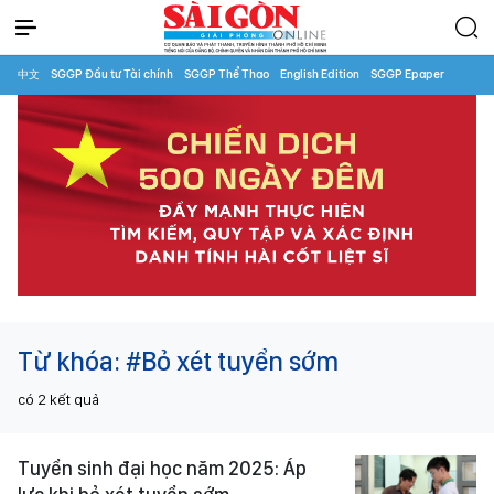
中文
SGGP Đầu tư Tài chính
SGGP Thể Thao
English Edition
SGGP Epaper
Từ khóa:
#Bỏ xét tuyển sớm
có
2
kết quả
Tuyển sinh đại học năm 2025: Áp