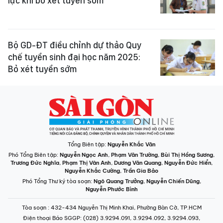
lực khi bỏ xét tuyển sớm
Bộ GD-ĐT điều chỉnh dự thảo Quy
chế tuyển sinh đại học năm 2025:
Bỏ xét tuyển sớm
Tổng Biên tập:
Nguyễn Khắc Văn
Phó Tổng Biên tập:
Nguyễn Ngọc Anh
,
Phạm Văn Trường
,
Bùi Thị Hồng Sương
,
Trương Đức Nghĩa
,
Phạm Thị Vân Anh
,
Dương Văn Quang
,
Nguyễn Đức Hiển
,
Nguyễn Khắc Cường
,
Trần Gia Bảo
Phó Tổng Thư ký tòa soạn:
Ngô Quang Trưởng
,
Nguyễn Chiến Dũng
,
Nguyễn Phước Bình
Tòa soạn
: 432-434 Nguyễn Thị Minh Khai, Phường Bàn Cờ, TP.HCM
Điện thoại Báo SGGP
: (028) 3.9294.091, 3.9294.092, 3.9294.093,