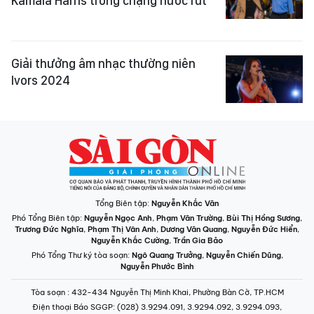
Kamala Harris trong chặng nước rút
Giải thưởng âm nhạc thường niên
Ivors 2024
Tổng Biên tập:
Nguyễn Khắc Văn
Phó Tổng Biên tập:
Nguyễn Ngọc Anh
,
Phạm Văn Trường
,
Bùi Thị Hồng Sương
,
Trương Đức Nghĩa
,
Phạm Thị Vân Anh
,
Dương Văn Quang
,
Nguyễn Đức Hiển
,
Nguyễn Khắc Cường
,
Trần Gia Bảo
Phó Tổng Thư ký tòa soạn:
Ngô Quang Trưởng
,
Nguyễn Chiến Dũng
,
Nguyễn Phước Bình
Tòa soạn
: 432-434 Nguyễn Thị Minh Khai, Phường Bàn Cờ, TP.HCM
Điện thoại Báo SGGP
: (028) 3.9294.091, 3.9294.092, 3.9294.093,