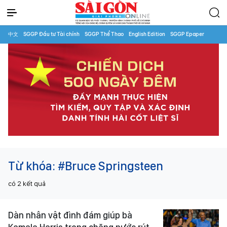
中文
SGGP Đầu tư Tài chính
SGGP Thể Thao
English Edition
SGGP Epaper
Từ khóa:
#Bruce Springsteen
có
2
kết quả
Dàn nhân vật đình đám giúp bà