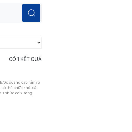
CÓ
1
KẾT QUẢ
 được quảng cáo rầm rộ
t có thể chữa khỏi cả
 đau nhức cơ xương