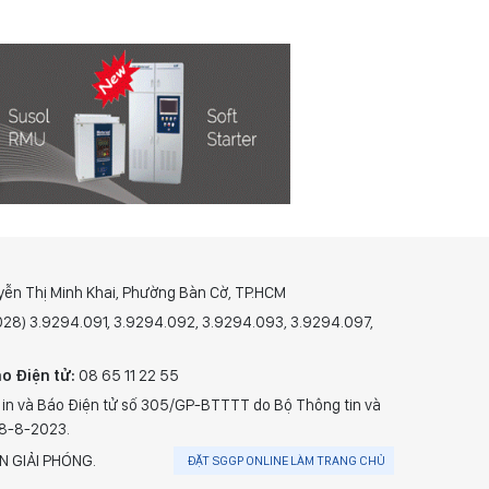
yễn Thị Minh Khai, Phường Bàn Cờ, TP.HCM
(028) 3.9294.091, 3.9294.092, 3.9294.093, 3.9294.097,
o Điện tử:
08 65 11 22 55
 in và Báo Điện tử số 305/GP-BTTTT do Bộ Thông tin và
28-8-2023.
N GIẢI PHÓNG.
ĐẶT SGGP ONLINE LÀM TRANG CHỦ