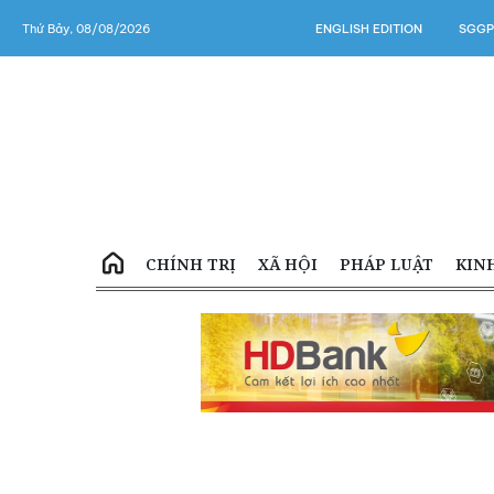
Thứ Bảy, 08/08/2026
ENGLISH EDITION
SGGP
CHÍNH TRỊ
XÃ HỘI
PHÁP LUẬT
KIN