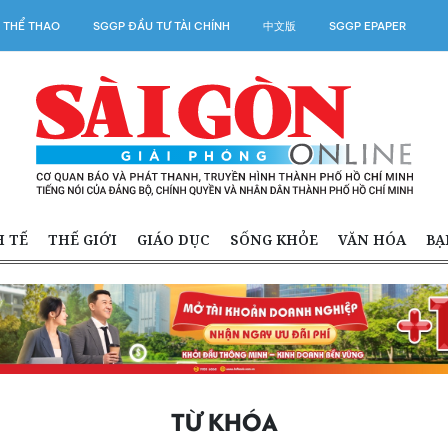
 THỂ THAO
SGGP ĐẦU TƯ TÀI CHÍNH
中文版
SGGP EPAPER
H TẾ
THẾ GIỚI
GIÁO DỤC
SỐNG KHỎE
VĂN HÓA
BẠ
TỪ KHÓA