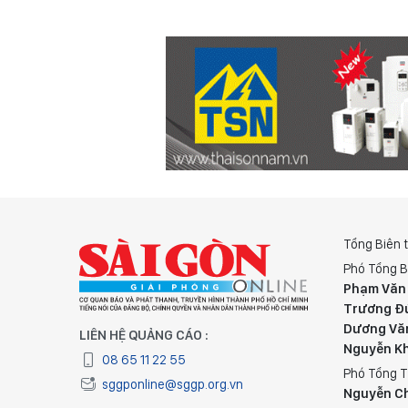
Tổng Biên 
Phó Tổng B
Phạm Văn
Trương Đ
Dương Vă
LIÊN HỆ QUẢNG CÁO :
Nguyễn K
08 65 11 22 55
Phó Tổng T
sggponline@sggp.org.vn
Nguyễn C