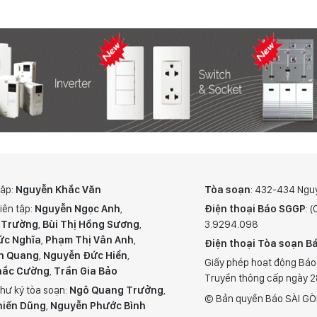
tập:
Nguyễn Khắc Văn
Tòa soạn
: 432-434 Ngu
iên tập:
Nguyễn Ngọc Anh
,
Điện thoại Báo SGGP
: 
 Trường
,
Bùi Thị Hồng Sương
,
3.9294.098
ức Nghĩa
,
Phạm Thị Vân Anh
,
Điện thoại Tòa soạn Bá
n Quang
,
Nguyễn Đức Hiển
,
Giấy phép hoạt động Báo
hắc Cường
,
Trần Gia Bảo
Truyền thông cấp ngày 
hư ký tòa soạn:
Ngô Quang Trưởng
,
© Bản quyền Báo SÀI GÒ
hiến Dũng
,
Nguyễn Phước Bình