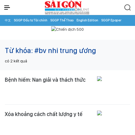
中文
SGGP Đầu tư Tài chính
SGGP Thể Thao
English Edition
SGGP Epaper
Từ khóa:
#bv nhi trung ương
có
2
kết quả
Bệnh hiếm: Nan giải và thách thức
Xóa khoảng cách chất lượng y tế