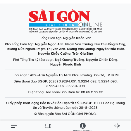
Tổng Biên tập:
Nguyễn Khắc Văn
Phó Tổng Biên tập:
Nguyễn Ngọc Anh
,
Phạm Văn Trường
,
Bùi Thị Hồng Sương
,
Trương Đức Nghĩa
,
Phạm Thị Vân Anh
,
Dương Văn Quang
,
Nguyễn Đức Hiển
,
Nguyễn Khắc Cường
,
Trần Gia Bảo
Phó Tổng Thư ký tòa soạn:
Ngô Quang Trưởng
,
Nguyễn Chiến Dũng
,
Nguyễn Phước Bình
Tòa soạn
: 432-434 Nguyễn Thị Minh Khai, Phường Bàn Cờ, TP.HCM
Điện thoại Báo SGGP
: (028) 3.9294.091, 3.9294.092, 3.9294.093,
3.9294.097, 3.9294.098
Điện thoại Tòa soạn Báo Điện tử
: 08 65 11 22 55
Giấy phép hoạt động Báo in và Báo Điện tử số 305/GP-BTTTT do Bộ Thông
tin và Truyền thông cấp ngày 28-8-2023.
© Bản quyền Báo SÀI GÒN GIẢI PHÓNG.
INFOGRAPHIC /