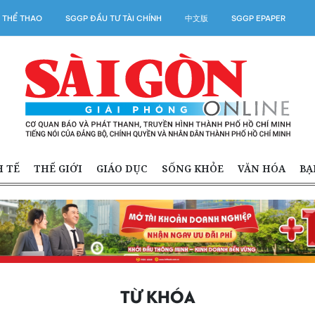
 THỂ THAO
SGGP ĐẦU TƯ TÀI CHÍNH
中文版
SGGP EPAPER
H TẾ
THẾ GIỚI
GIÁO DỤC
SỐNG KHỎE
VĂN HÓA
BẠ
TỪ KHÓA