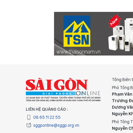
Tổng Biên 
Phó Tổng B
Phạm Văn
Trương Đ
Dương Vă
LIÊN HỆ QUẢNG CÁO :
Nguyễn K
08 65 11 22 55
Phó Tổng T
sggponline@sggp.org.vn
Nguyễn C