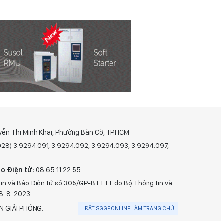
yễn Thị Minh Khai, Phường Bàn Cờ, TP.HCM
(028) 3.9294.091, 3.9294.092, 3.9294.093, 3.9294.097,
o Điện tử:
08 65 11 22 55
 in và Báo Điện tử số 305/GP-BTTTT do Bộ Thông tin và
28-8-2023.
N GIẢI PHÓNG.
ĐẶT SGGP ONLINE LÀM TRANG CHỦ