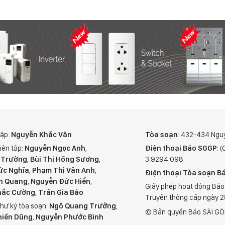
tập:
Nguyễn Khắc Văn
Tòa soạn
: 432-434 Ngu
iên tập:
Nguyễn Ngọc Anh
,
Điện thoại Báo SGGP
: 
 Trường
,
Bùi Thị Hồng Sương
,
3.9294.098
ức Nghĩa
,
Phạm Thị Vân Anh
,
Điện thoại Tòa soạn Bá
n Quang
,
Nguyễn Đức Hiển
,
Giấy phép hoạt động Báo
hắc Cường
,
Trần Gia Bảo
Truyền thông cấp ngày 
hư ký tòa soạn:
Ngô Quang Trưởng
,
© Bản quyền Báo SÀI GÒ
hiến Dũng
,
Nguyễn Phước Bình