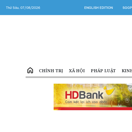
Thứ Sáu, 07/08/2026
ENGLISH EDITION
SGGP
CHÍNH TRỊ
XÃ HỘI
PHÁP LUẬT
KIN