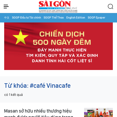
中文
SGGP Đầu tư Tài chính
SGGP Thể Thao
English Edition
SGGP Epaper
Từ khóa:
#café Vinacafe
có
1
kết quả
Masan sở hữu nhiều thương hiệu