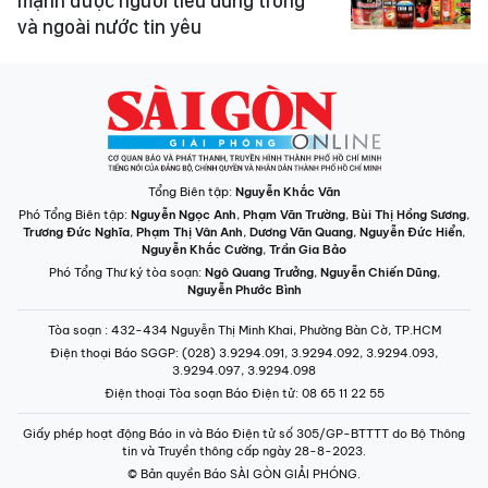
mạnh được người tiêu dùng trong
và ngoài nước tin yêu
Tổng Biên tập:
Nguyễn Khắc Văn
Phó Tổng Biên tập:
Nguyễn Ngọc Anh
,
Phạm Văn Trường
,
Bùi Thị Hồng Sương
,
Trương Đức Nghĩa
,
Phạm Thị Vân Anh
,
Dương Văn Quang
,
Nguyễn Đức Hiển
,
Nguyễn Khắc Cường
,
Trần Gia Bảo
Phó Tổng Thư ký tòa soạn:
Ngô Quang Trưởng
,
Nguyễn Chiến Dũng
,
Nguyễn Phước Bình
Tòa soạn
: 432-434 Nguyễn Thị Minh Khai, Phường Bàn Cờ, TP.HCM
Điện thoại Báo SGGP
: (028) 3.9294.091, 3.9294.092, 3.9294.093,
3.9294.097, 3.9294.098
Điện thoại Tòa soạn Báo Điện tử
: 08 65 11 22 55
Giấy phép hoạt động Báo in và Báo Điện tử số 305/GP-BTTTT do Bộ Thông
tin và Truyền thông cấp ngày 28-8-2023.
© Bản quyền Báo SÀI GÒN GIẢI PHÓNG.