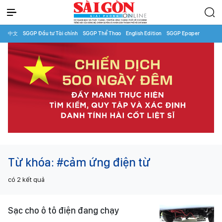
中文
SGGP Đầu tư Tài chính
SGGP Thể Thao
English Edition
SGGP Epaper
Từ khóa:
#cảm ứng điện từ
có
2
kết quả
Sạc cho ô tô điện đang chạy