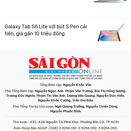
Galaxy Tab S6 Lite với bút S Pen cải
tiến, giá gần 10 triệu đồng
Tổng Biên tập:
Nguyễn Khắc Văn
Phó Tổng Biên tập:
Nguyễn Ngọc Anh
,
Phạm Văn Trường
,
Bùi Thị Hồng Sương
,
Trương Đức Nghĩa
,
Phạm Thị Vân Anh
,
Dương Văn Quang
,
Nguyễn Đức Hiển
,
Nguyễn Khắc Cường
,
Trần Gia Bảo
Phó Tổng Thư ký tòa soạn:
Ngô Quang Trưởng
,
Nguyễn Chiến Dũng
,
Nguyễn Phước Bình
Tòa soạn
: 432-434 Nguyễn Thị Minh Khai, Phường Bàn Cờ, TP.HCM
Điện thoại Báo SGGP
: (028) 3.9294.091, 3.9294.092, 3.9294.093,