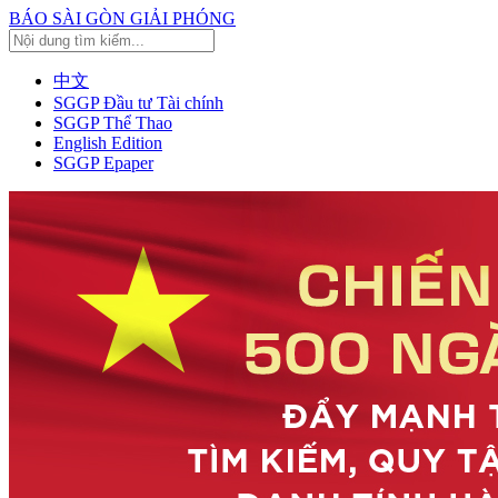
BÁO SÀI GÒN GIẢI PHÓNG
中文
SGGP Đầu tư Tài chính
SGGP Thể Thao
English Edition
SGGP Epaper