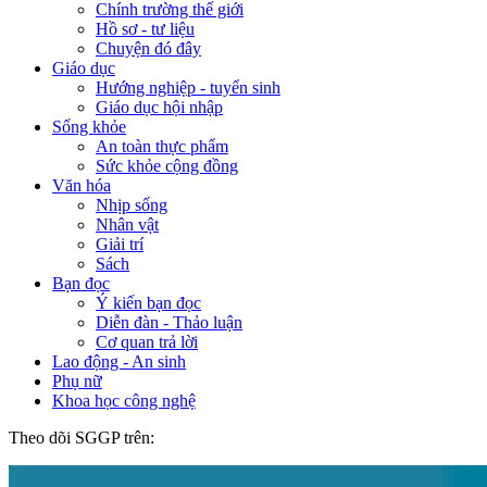
Chính trường thế giới
Hồ sơ - tư liệu
Chuyện đó đây
Giáo dục
Hướng nghiệp - tuyển sinh
Giáo dục hội nhập
Sống khỏe
An toàn thực phẩm
Sức khỏe cộng đồng
Văn hóa
Nhịp sống
Nhân vật
Giải trí
Sách
Bạn đọc
Ý kiến bạn đọc
Diễn đàn - Thảo luận
Cơ quan trả lời
Lao động - An sinh
Phụ nữ
Khoa học công nghệ
Theo dõi SGGP trên: