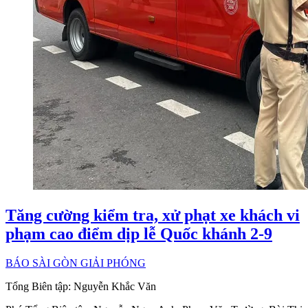
Tăng cường kiểm tra, xử phạt xe khách vi
phạm cao điểm dịp lễ Quốc khánh 2-9
BÁO SÀI GÒN GIẢI PHÓNG
Tổng Biên tập:
Nguyễn Khắc Văn