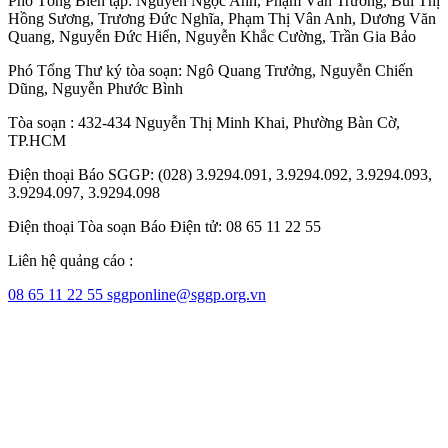
Phó Tổng Biên tập:
Nguyễn Ngọc Anh
,
Phạm Văn Trường
,
Bùi Thị
Hồng Sương
,
Trương Đức Nghĩa
,
Phạm Thị Vân Anh
,
Dương Văn
Quang
,
Nguyễn Đức Hiển
,
Nguyễn Khắc Cường
,
Trần Gia Bảo
Phó Tổng Thư ký tòa soạn:
Ngô Quang Trưởng
,
Nguyễn Chiến
Dũng
,
Nguyễn Phước Bình
Tòa soạn : 432-434 Nguyễn Thị Minh Khai, Phường Bàn Cờ,
TP.HCM
Điện thoại Báo SGGP: (028) 3.9294.091, 3.9294.092, 3.9294.093,
3.9294.097, 3.9294.098
Điện thoại Tòa soạn Báo Điện tử: 08 65 11 22 55
Liên hệ quảng cáo :
08 65 11 22 55
sggponline@sggp.org.vn