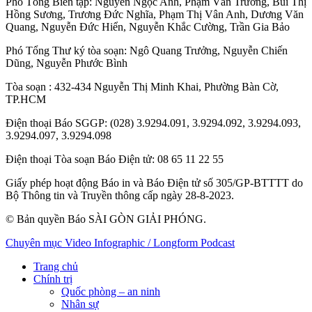
Phó Tổng Biên tập:
Nguyễn Ngọc Anh
,
Phạm Văn Trường
,
Bùi Thị
Hồng Sương
,
Trương Đức Nghĩa
,
Phạm Thị Vân Anh
,
Dương Văn
Quang
,
Nguyễn Đức Hiển
,
Nguyễn Khắc Cường
,
Trần Gia Bảo
Phó Tổng Thư ký tòa soạn:
Ngô Quang Trưởng
,
Nguyễn Chiến
Dũng
,
Nguyễn Phước Bình
Tòa soạn
: 432-434 Nguyễn Thị Minh Khai, Phường Bàn Cờ,
TP.HCM
Điện thoại Báo SGGP
: (028) 3.9294.091, 3.9294.092, 3.9294.093,
3.9294.097, 3.9294.098
Điện thoại Tòa soạn Báo Điện tử
: 08 65 11 22 55
Giấy phép hoạt động Báo in và Báo Điện tử số 305/GP-BTTTT do
Bộ Thông tin và Truyền thông cấp ngày 28-8-2023.
© Bản quyền Báo SÀI GÒN GIẢI PHÓNG.
Chuyên mục
Video
Infographic / Longform
Podcast
Trang chủ
Chính trị
Quốc phòng – an ninh
Nhân sự