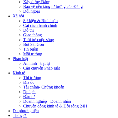
Xây dựng Đảng
Bảo vệ nền tảng tư tưởng của Đảng
Đối ngoại
Xã hội
Sự kiện & Bình luận
Cải cách hành chính
Đô thị
Giao thông
Tuổi trẻ cuộc sống
Bút Sài Gòn
Tin buồn
Môi trường
Pháp luật
An ninh - trật tự
Câu chuyện Pháp luật
Kinh tế
Thị trường
Địa ốc
Tài chính- Chứng khoán
Du lịch
Đầu tư
Doanh nghiệp - Doanh nhân
Chuyển động kinh tế & Đời sống 24H
Đa phương tiện
Thế giới