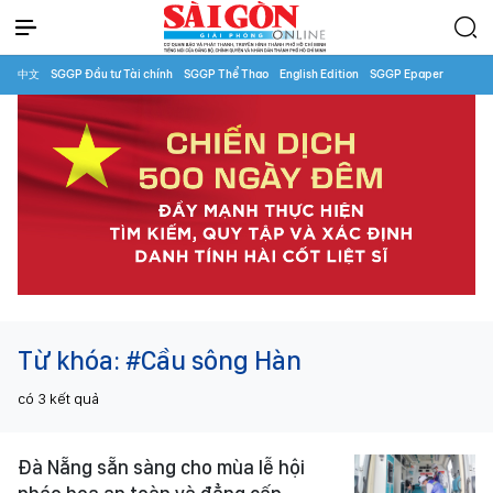
中文
SGGP Đầu tư Tài chính
SGGP Thể Thao
English Edition
SGGP Epaper
Từ khóa:
#Cầu sông Hàn
có
3
kết quả
Đà Nẵng sẵn sàng cho mùa lễ hội