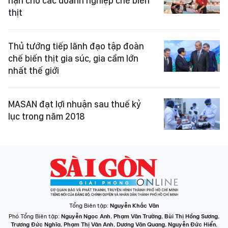
hạn cho các doanh nghiệp chế biến
thịt
Thủ tướng tiếp lãnh đạo tập đoàn
chế biến thịt gia súc, gia cầm lớn
nhất thế giới
MASAN đạt lợi nhuận sau thuế kỷ
lục trong năm 2018
Tổng Biên tập:
Nguyễn Khắc Văn
Phó Tổng Biên tập:
Nguyễn Ngọc Anh
,
Phạm Văn Trường
,
Bùi Thị Hồng Sương
,
Trương Đức Nghĩa
,
Phạm Thị Vân Anh
,
Dương Văn Quang
,
Nguyễn Đức Hiển
,