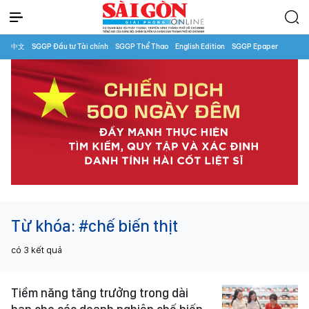
中文
SGGP Đầu tư Tài chính
SGGP Thể Thao
English Edition
SGGP Epaper
Từ khóa:
#chế biến thịt
có
3
kết quả
Tiềm năng tăng trưởng trong dài