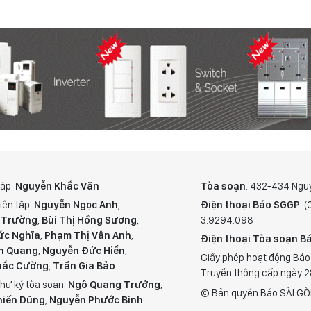
tập:
Nguyễn Khắc Văn
Tòa soạn
: 432-434 Ngu
iên tập:
Nguyễn Ngọc Anh
,
Điện thoại Báo SGGP
: 
 Trường
,
Bùi Thị Hồng Sương
,
3.9294.098
ức Nghĩa
,
Phạm Thị Vân Anh
,
Điện thoại Tòa soạn Bá
n Quang
,
Nguyễn Đức Hiển
,
Giấy phép hoạt động Báo
hắc Cường
,
Trần Gia Bảo
Truyền thông cấp ngày 
hư ký tòa soạn:
Ngô Quang Trưởng
,
© Bản quyền Báo SÀI GÒ
hiến Dũng
,
Nguyễn Phước Bình