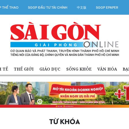
 THỂ THAO
SGGP ĐẦU TƯ TÀI CHÍNH
中文版
SGGP EPAPER
H TẾ
THẾ GIỚI
GIÁO DỤC
SỐNG KHỎE
VĂN HÓA
BẠ
TỪ KHÓA