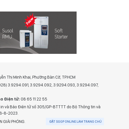
yễn Thị Minh Khai, Phường Bàn Cờ, TP.HCM
(028) 3.9294.091, 3.9294.092, 3.9294.093, 3.9294.097,
o Điện tử:
08 65 11 22 55
 in và Báo Điện tử số 305/GP-BTTTT do Bộ Thông tin và
28-8-2023.
N GIẢI PHÓNG.
ĐẶT SGGP ONLINE LÀM TRANG CHỦ