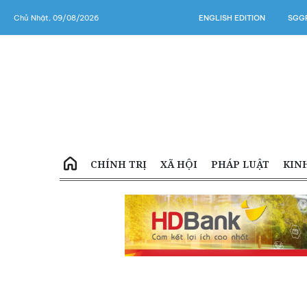
Chủ Nhật, 09/08/2026
ENGLISH EDITION
SGGP
CHÍNH TRỊ
XÃ HỘI
PHÁP LUẬT
KIN