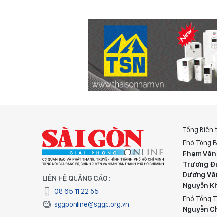
Tổng Biên 
Phó Tổng B
Phạm Văn
Trương Đ
Dương Vă
LIÊN HỆ QUẢNG CÁO :
Nguyễn K
08 65 11 22 55
Phó Tổng T
sggponline@sggp.org.vn
Nguyễn C