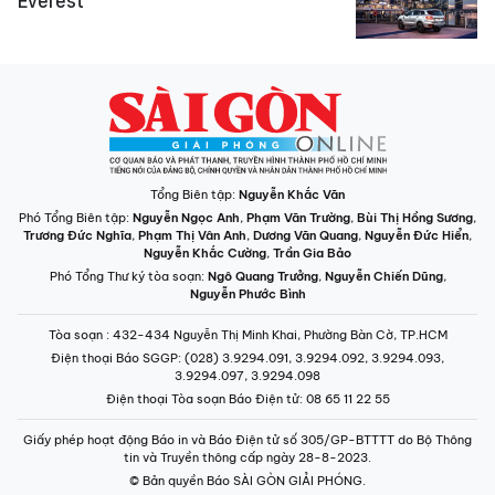
Everest
Tổng Biên tập:
Nguyễn Khắc Văn
Phó Tổng Biên tập:
Nguyễn Ngọc Anh
,
Phạm Văn Trường
,
Bùi Thị Hồng Sương
,
Trương Đức Nghĩa
,
Phạm Thị Vân Anh
,
Dương Văn Quang
,
Nguyễn Đức Hiển
,
Nguyễn Khắc Cường
,
Trần Gia Bảo
Phó Tổng Thư ký tòa soạn:
Ngô Quang Trưởng
,
Nguyễn Chiến Dũng
,
Nguyễn Phước Bình
Tòa soạn
: 432-434 Nguyễn Thị Minh Khai, Phường Bàn Cờ, TP.HCM
Điện thoại Báo SGGP
: (028) 3.9294.091, 3.9294.092, 3.9294.093,
3.9294.097, 3.9294.098
Điện thoại Tòa soạn Báo Điện tử
: 08 65 11 22 55
Giấy phép hoạt động Báo in và Báo Điện tử số 305/GP-BTTTT do Bộ Thông
tin và Truyền thông cấp ngày 28-8-2023.
© Bản quyền Báo SÀI GÒN GIẢI PHÓNG.