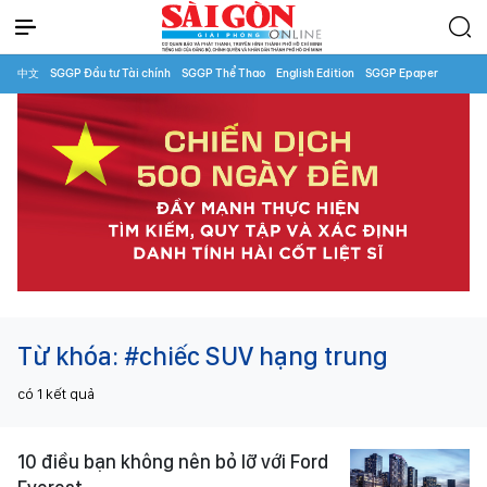
中文
SGGP Đầu tư Tài chính
SGGP Thể Thao
English Edition
SGGP Epaper
Từ khóa:
#chiếc SUV hạng trung
có
1
kết quả
10 điều bạn không nên bỏ lỡ với Ford