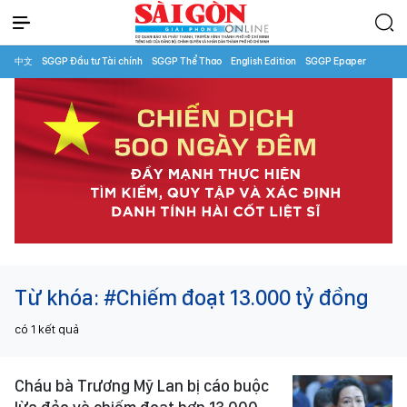
中文
SGGP Đầu tư Tài chính
SGGP Thể Thao
English Edition
SGGP Epaper
Từ khóa:
#Chiếm đoạt 13.000 tỷ đồng
có
1
kết quả
Cháu bà Trương Mỹ Lan bị cáo buộc