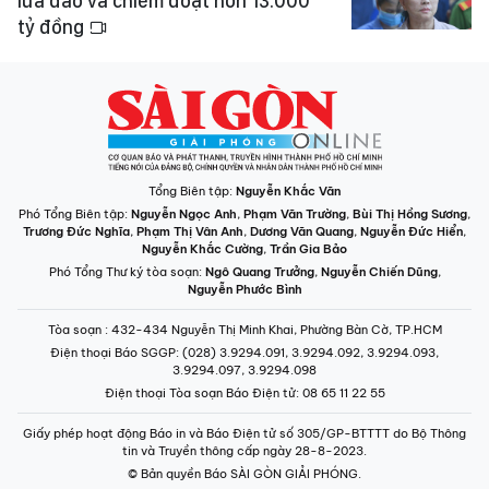
lừa đảo và chiếm đoạt hơn 13.000
tỷ đồng
Tổng Biên tập:
Nguyễn Khắc Văn
Phó Tổng Biên tập:
Nguyễn Ngọc Anh
,
Phạm Văn Trường
,
Bùi Thị Hồng Sương
,
Trương Đức Nghĩa
,
Phạm Thị Vân Anh
,
Dương Văn Quang
,
Nguyễn Đức Hiển
,
Nguyễn Khắc Cường
,
Trần Gia Bảo
Phó Tổng Thư ký tòa soạn:
Ngô Quang Trưởng
,
Nguyễn Chiến Dũng
,
Nguyễn Phước Bình
Tòa soạn
: 432-434 Nguyễn Thị Minh Khai, Phường Bàn Cờ, TP.HCM
Điện thoại Báo SGGP
: (028) 3.9294.091, 3.9294.092, 3.9294.093,
3.9294.097, 3.9294.098
Điện thoại Tòa soạn Báo Điện tử
: 08 65 11 22 55
Giấy phép hoạt động Báo in và Báo Điện tử số 305/GP-BTTTT do Bộ Thông
tin và Truyền thông cấp ngày 28-8-2023.
© Bản quyền Báo SÀI GÒN GIẢI PHÓNG.