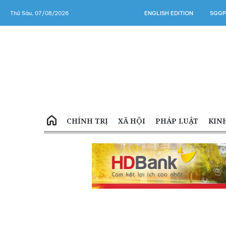
Thứ Sáu, 07/08/2026
ENGLISH EDITION
SGGP
CHÍNH TRỊ
XÃ HỘI
PHÁP LUẬT
KIN