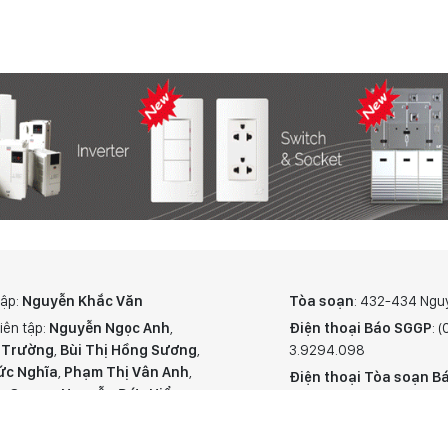
tập:
Nguyễn Khắc Văn
Tòa soạn
: 432-434 Ngu
iên tập:
Nguyễn Ngọc Anh
,
Điện thoại Báo SGGP
: 
 Trường
,
Bùi Thị Hồng Sương
,
3.9294.098
ức Nghĩa
,
Phạm Thị Vân Anh
,
Điện thoại Tòa soạn Bá
n Quang
,
Nguyễn Đức Hiển
,
Giấy phép hoạt động Báo
hắc Cường
,
Trần Gia Bảo
Truyền thông cấp ngày 
hư ký tòa soạn:
Ngô Quang Trưởng
,