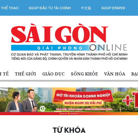
 THỂ THAO
SGGP ĐẦU TƯ TÀI CHÍNH
中文版
SGGP EPAPER
H TẾ
THẾ GIỚI
GIÁO DỤC
SỐNG KHỎE
VĂN HÓA
BẠ
TỪ KHÓA