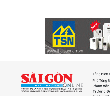
Tổng Biên 
Phó Tổng B
Phạm Văn
Trương Đ
Dương Vă
LIÊN HỆ QUẢNG CÁO :
Nguyễn K
08 65 11 22 55
Phó Tổng T