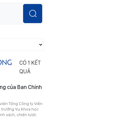
ÔNG
CÓ
1
KẾT
QUẢ
ởng của Ban Chính
viên Tổng Công ty Viễn
ụ trưởng Vụ Khoa học
ính sách, chiến lược