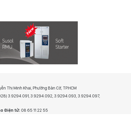
yễn Thị Minh Khai, Phường Bàn Cờ, TP.HCM
(028) 3.9294.091, 3.9294.092, 3.9294.093, 3.9294.097,
o Điện tử:
08 65 11 22 55
 in và Báo Điện tử số 305/GP-BTTTT do Bộ Thông tin và
28-8-2023.