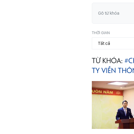
THỜI GIAN
TỪ KHÓA:
#C
TY VIỄN TH