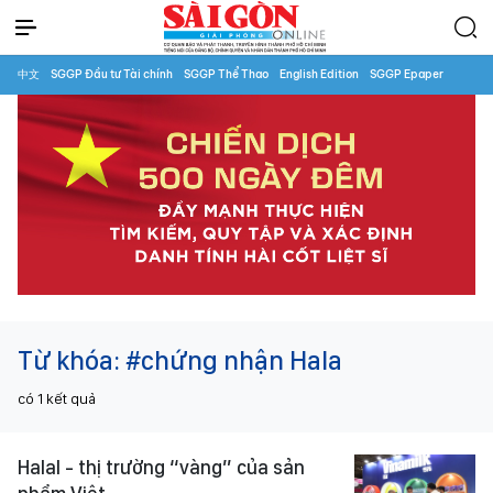
中文
SGGP Đầu tư Tài chính
SGGP Thể Thao
English Edition
SGGP Epaper
Từ khóa:
#chứng nhận Hala
có
1
kết quả
Halal - thị trường “vàng” của sản