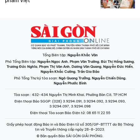
phẩm Việt
Tổng Biên tập:
Nguyễn Khắc Văn
Phó Tổng Biên tập:
Nguyễn Ngọc Anh
,
Phạm Văn Trường
,
Bùi Thị Hồng Sương
,
Trương Đức Nghĩa
,
Phạm Thị Vân Anh
,
Dương Văn Quang
,
Nguyễn Đức Hiển
,
Nguyễn Khắc Cường
,
Trần Gia Bảo
Phó Tổng Thư ký tòa soạn:
Ngô Quang Trưởng
,
Nguyễn Chiến Dũng
,
Nguyễn Phước Bình
Tòa soạn
: 432-434 Nguyễn Thị Minh Khai, Phường Bàn Cờ, TP.HCM
Điện thoại Báo SGGP
: (028) 3.9294.091, 3.9294.092, 3.9294.093,
3.9294.097, 3.9294.098
Điện thoại Tòa soạn Báo Điện tử
: 08 65 11 22 55
Giấy phép hoạt động Báo in và Báo Điện tử số 305/GP-BTTTT do Bộ Thông
tin và Truyền thông cấp ngày 28-8-2023.
© Bản quyền Báo SÀI GÒN GIẢI PHÓNG.