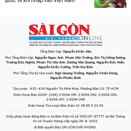
quốc tế khi nhập vào Việt Nam
Tổng Biên tập:
Nguyễn Khắc Văn
Phó Tổng Biên tập:
Nguyễn Ngọc Anh
,
Phạm Văn Trường
,
Bùi Thị Hồng Sương
,
Trương Đức Nghĩa
,
Phạm Thị Vân Anh
,
Dương Văn Quang
,
Nguyễn Đức Hiển
,
Nguyễn Khắc Cường
,
Trần Gia Bảo
Phó Tổng Thư ký tòa soạn:
Ngô Quang Trưởng
,
Nguyễn Chiến Dũng
,
Nguyễn Phước Bình
Tòa soạn
: 432-434 Nguyễn Thị Minh Khai, Phường Bàn Cờ, TP.HCM
Điện thoại Báo SGGP
: (028) 3.9294.091, 3.9294.092, 3.9294.093,
3.9294.097, 3.9294.098
Điện thoại Tòa soạn Báo Điện tử
: 08 65 11 22 55
Giấy phép hoạt động Báo in và Báo Điện tử số 305/GP-BTTTT do Bộ Thông
tin và Truyền thông cấp ngày 28-8-2023.
© Bản quyền Báo SÀI GÒN GIẢI PHÓNG.