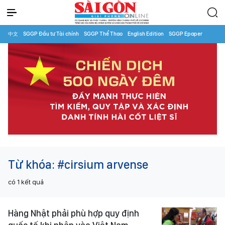
中文
SGGP Đầu tư Tài chính
SGGP Thể Thao
English Edition
SGGP Epaper
Từ khóa:
#cirsium arvense
có
1
kết quả
Hàng Nhật phải phù hợp quy định