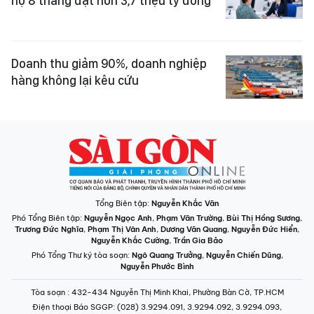
nợ 8 tháng đạt hơn 3,7 triệu tỷ đồng
Doanh thu giảm 90%, doanh nghiệp
hàng không lại kêu cứu
Tổng Biên tập:
Nguyễn Khắc Văn
Phó Tổng Biên tập:
Nguyễn Ngọc Anh
,
Phạm Văn Trường
,
Bùi Thị Hồng Sương
,
Trương Đức Nghĩa
,
Phạm Thị Vân Anh
,
Dương Văn Quang
,
Nguyễn Đức Hiển
,
Nguyễn Khắc Cường
,
Trần Gia Bảo
Phó Tổng Thư ký tòa soạn:
Ngô Quang Trưởng
,
Nguyễn Chiến Dũng
,
Nguyễn Phước Bình
Tòa soạn
: 432-434 Nguyễn Thị Minh Khai, Phường Bàn Cờ, TP.HCM
Điện thoại Báo SGGP
: (028) 3.9294.091, 3.9294.092, 3.9294.093,