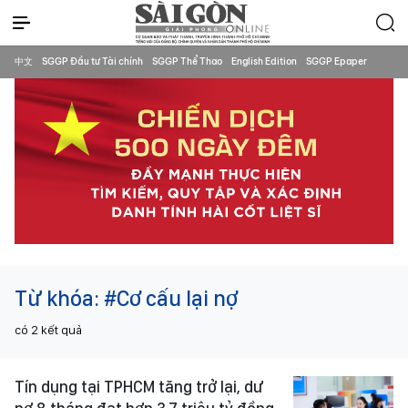
中文
SGGP Đầu tư Tài chính
SGGP Thể Thao
English Edition
SGGP Epaper
Từ khóa:
#Cơ cấu lại nợ
có
2
kết quả
Tín dụng tại TPHCM tăng trở lại, dư