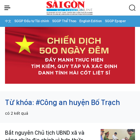
中文
SGGP Đầu tư Tài chính
SGGP Thể Thao
English Edition
SGGP Epaper
Từ khóa:
#Công an huyện Bố Trạch
có
2
kết quả
Bắt nguyên Chủ tịch UBND xã và