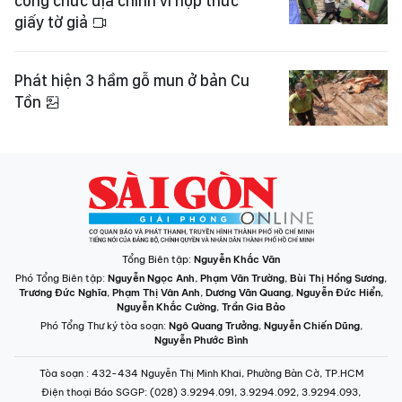
công chức địa chính vì hợp thức
giấy tờ giả
Phát hiện 3 hầm gỗ mun ở bản Cu
Tồn
Tổng Biên tập:
Nguyễn Khắc Văn
Phó Tổng Biên tập:
Nguyễn Ngọc Anh
,
Phạm Văn Trường
,
Bùi Thị Hồng Sương
,
Trương Đức Nghĩa
,
Phạm Thị Vân Anh
,
Dương Văn Quang
,
Nguyễn Đức Hiển
,
Nguyễn Khắc Cường
,
Trần Gia Bảo
Phó Tổng Thư ký tòa soạn:
Ngô Quang Trưởng
,
Nguyễn Chiến Dũng
,
Nguyễn Phước Bình
Tòa soạn
: 432-434 Nguyễn Thị Minh Khai, Phường Bàn Cờ, TP.HCM
Điện thoại Báo SGGP
: (028) 3.9294.091, 3.9294.092, 3.9294.093,