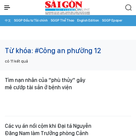
中文
SGGP Đầu tư Tài chính
SGGP Thể Thao
English Edition
SGGP Epaper
Từ khóa:
#Công an phường 12
có
11
kết quả
Tìm nạn nhân của “phù thủy” gây
mê cướp tài sản ở bệnh viện
Các vụ án nổi cộm khi Đại tá Nguyễn
Đăng Nam làm Trưởng phòng Cảnh