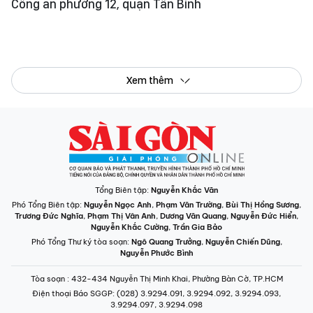
Công an phường 12, quận Tân Bình
Xem thêm
Tổng Biên tập:
Nguyễn Khắc Văn
Phó Tổng Biên tập:
Nguyễn Ngọc Anh
,
Phạm Văn Trường
,
Bùi Thị Hồng Sương
,
Trương Đức Nghĩa
,
Phạm Thị Vân Anh
,
Dương Văn Quang
,
Nguyễn Đức Hiển
,
Nguyễn Khắc Cường
,
Trần Gia Bảo
Phó Tổng Thư ký tòa soạn:
Ngô Quang Trưởng
,
Nguyễn Chiến Dũng
,
Nguyễn Phước Bình
Tòa soạn
: 432-434 Nguyễn Thị Minh Khai, Phường Bàn Cờ, TP.HCM
Điện thoại Báo SGGP
: (028) 3.9294.091, 3.9294.092, 3.9294.093,
3.9294.097, 3.9294.098