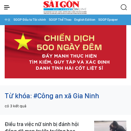
中文
SGGP Đầu tư Tài chính
SGGP Thể Thao
English Edition
SGGP Epaper
Từ khóa:
#Công an xã Gia Ninh
có
3
kết quả
Điều tra việc nữ sinh bị đánh hội