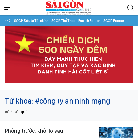
中文
SGGP Đầu tư Tài chính
SGGP Thể Thao
English Edition
SGGP Epaper
Từ khóa:
#công ty an ninh mạng
có
4
kết quả
Phòng trước, khỏi lo sau