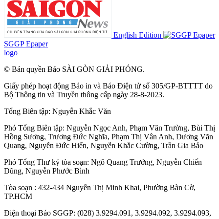
English Edition
SGGP Epaper
logo
© Bản quyền Báo SÀI GÒN GIẢI PHÓNG.
Giấy phép hoạt động Báo in và Báo Điện tử số 305/GP-BTTTT do
Bộ Thông tin và Truyền thông cấp ngày 28-8-2023.
Tổng Biên tập:
Nguyễn Khắc Văn
Phó Tổng Biên tập:
Nguyễn Ngọc Anh
,
Phạm Văn Trường
,
Bùi Thị
Hồng Sương
,
Trương Đức Nghĩa
,
Phạm Thị Vân Anh
,
Dương Văn
Quang
,
Nguyễn Đức Hiển
,
Nguyễn Khắc Cường
,
Trần Gia Bảo
Phó Tổng Thư ký tòa soạn:
Ngô Quang Trưởng
,
Nguyễn Chiến
Dũng
,
Nguyễn Phước Bình
Tòa soạn : 432-434 Nguyễn Thị Minh Khai, Phường Bàn Cờ,
TP.HCM
Điện thoại Báo SGGP: (028) 3.9294.091, 3.9294.092, 3.9294.093,