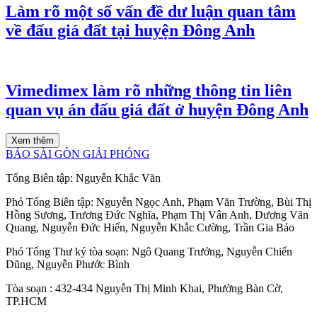
Làm rõ một số vấn đề dư luận quan tâm
về đấu giá đất tại huyện Đông Anh
Vimedimex làm rõ những thông tin liên
quan vụ án đấu giá đất ở huyện Đông Anh
Xem thêm
BÁO SÀI GÒN GIẢI PHÓNG
Tổng Biên tập:
Nguyễn Khắc Văn
Phó Tổng Biên tập:
Nguyễn Ngọc Anh
,
Phạm Văn Trường
,
Bùi Thị
Hồng Sương
,
Trương Đức Nghĩa
,
Phạm Thị Vân Anh
,
Dương Văn
Quang
,
Nguyễn Đức Hiển
,
Nguyễn Khắc Cường
,
Trần Gia Bảo
Phó Tổng Thư ký tòa soạn:
Ngô Quang Trưởng
,
Nguyễn Chiến
Dũng
,
Nguyễn Phước Bình
Tòa soạn
: 432-434 Nguyễn Thị Minh Khai, Phường Bàn Cờ,
TP.HCM