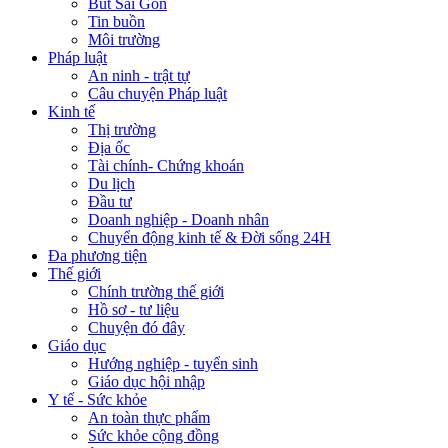
Bút Sài Gòn
Tin buồn
Môi trường
Pháp luật
An ninh - trật tự
Câu chuyện Pháp luật
Kinh tế
Thị trường
Địa ốc
Tài chính- Chứng khoán
Du lịch
Đầu tư
Doanh nghiệp - Doanh nhân
Chuyển động kinh tế & Đời sống 24H
Đa phương tiện
Thế giới
Chính trường thế giới
Hồ sơ - tư liệu
Chuyện đó đây
Giáo dục
Hướng nghiệp - tuyển sinh
Giáo dục hội nhập
Y tế - Sức khỏe
An toàn thực phẩm
Sức khỏe cộng đồng