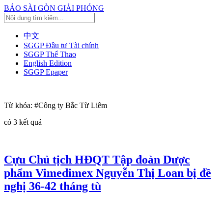
BÁO SÀI GÒN GIẢI PHÓNG
中文
SGGP Đầu tư Tài chính
SGGP Thể Thao
English Edition
SGGP Epaper
Từ khóa:
#Công ty Bắc Từ Liêm
có
3
kết quả
Cựu Chủ tịch HĐQT Tập đoàn Dược
phẩm Vimedimex Nguyễn Thị Loan bị đề
nghị 36-42 tháng tù