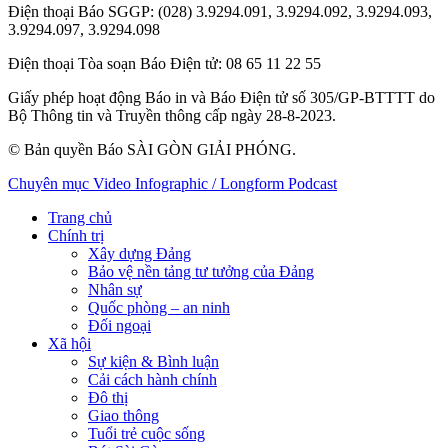
Điện thoại Báo SGGP
: (028) 3.9294.091, 3.9294.092, 3.9294.093,
3.9294.097, 3.9294.098
Điện thoại Tòa soạn Báo Điện tử
: 08 65 11 22 55
Giấy phép hoạt động Báo in và Báo Điện tử số 305/GP-BTTTT do
Bộ Thông tin và Truyền thông cấp ngày 28-8-2023.
© Bản quyền Báo SÀI GÒN GIẢI PHÓNG.
Chuyên mục
Video
Infographic / Longform
Podcast
Trang chủ
Chính trị
Xây dựng Đảng
Bảo vệ nền tảng tư tưởng của Đảng
Nhân sự
Quốc phòng – an ninh
Đối ngoại
Xã hội
Sự kiện & Bình luận
Cải cách hành chính
Đô thị
Giao thông
Tuổi trẻ cuộc sống