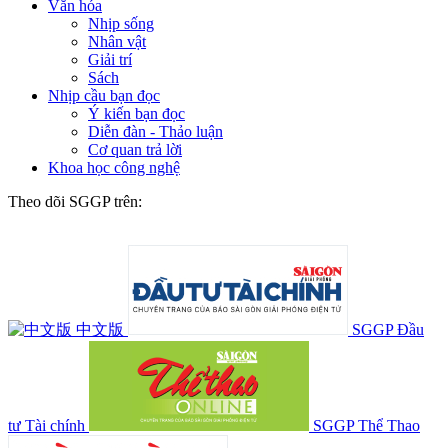
Văn hóa
Nhịp sống
Nhân vật
Giải trí
Sách
Nhịp cầu bạn đọc
Ý kiến bạn đọc
Diễn đàn - Thảo luận
Cơ quan trả lời
Khoa học công nghệ
Theo dõi SGGP trên:
中文版
SGGP Đầu
tư Tài chính
SGGP Thể Thao