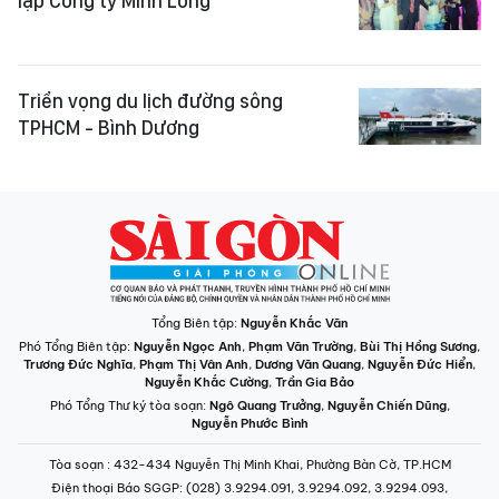
lập Công ty Minh Long
Triển vọng du lịch đường sông
TPHCM - Bình Dương
Tổng Biên tập:
Nguyễn Khắc Văn
Phó Tổng Biên tập:
Nguyễn Ngọc Anh
,
Phạm Văn Trường
,
Bùi Thị Hồng Sương
,
Trương Đức Nghĩa
,
Phạm Thị Vân Anh
,
Dương Văn Quang
,
Nguyễn Đức Hiển
,
Nguyễn Khắc Cường
,
Trần Gia Bảo
Phó Tổng Thư ký tòa soạn:
Ngô Quang Trưởng
,
Nguyễn Chiến Dũng
,
Nguyễn Phước Bình
Tòa soạn
: 432-434 Nguyễn Thị Minh Khai, Phường Bàn Cờ, TP.HCM
Điện thoại Báo SGGP
: (028) 3.9294.091, 3.9294.092, 3.9294.093,