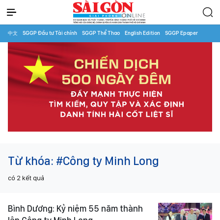
中文
SGGP Đầu tư Tài chính
SGGP Thể Thao
English Edition
SGGP Epaper
Từ khóa:
#Công ty Minh Long
có
2
kết quả
Bình Dương: Kỷ niệm 55 năm thành