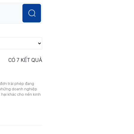
CÓ
7
KẾT QUẢ
 đơn trái phép đang
n những doanh nghiệp
t hại khác cho nền kinh