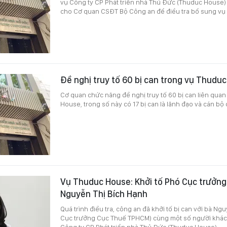
vụ Công ty CP Phát triển nhà Thủ Đức (Thuduc House) 
cho Cơ quan CSĐT Bộ Công an để điều tra bổ sung vụ 
Đề nghị truy tố 60 bị can trong vụ Thudu
Cơ quan chức năng đề nghị truy tố 60 bị can liên qua
House, trong số này có 17 bị can là lãnh đạo và cán b
Vụ Thuduc House: Khởi tố Phó Cục trưởn
Nguyễn Thị Bích Hạnh
Quá trình điều tra, công an đã khởi tố bị can với bà Ng
Cục trưởng Cục Thuế TPHCM) cùng một số người khác 
Công ty CP Phát triển nhà Thủ Đức (Thuduc House).