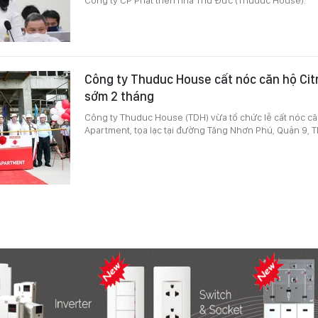
Công ty Thuduc House cất nóc căn hộ Cit
sớm 2 tháng
Công ty Thuduc House (TDH) vừa tổ chức lễ cất nóc căn
Apartment, tọa lạc tại đường Tăng Nhơn Phú, Quận 9, 