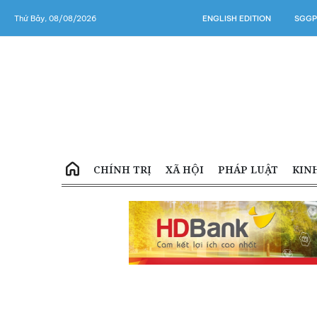
Thứ Bảy, 08/08/2026
ENGLISH EDITION
SGGP
CHÍNH TRỊ
XÃ HỘI
PHÁP LUẬT
KIN