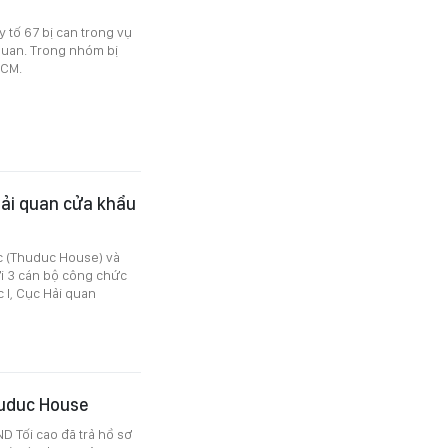
y tố 67 bị can trong vụ
 quan. Trong nhóm bị
HCM.
Hải quan cửa khẩu
c (Thuduc House) và
ới 3 cán bộ công chức
 I, Cục Hải quan
huduc House
D Tối cao đã trả hồ sơ