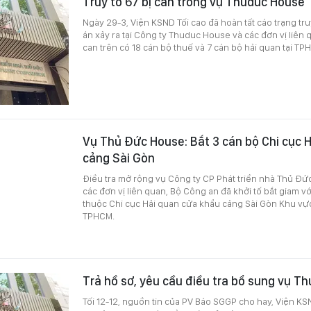
Truy tố 67 bị can trong vụ Thuduc House
Ngày 29-3, Viện KSND Tối cao đã hoàn tất cáo trạng tru
án xảy ra tại Công ty Thuduc House và các đơn vị liên
can trên có 18 cán bộ thuế và 7 cán bộ hải quan tại TP
Vụ Thủ Đức House: Bắt 3 cán bộ Chi cục 
cảng Sài Gòn
Điều tra mở rộng vụ Công ty CP Phát triển nhà Thủ Đứ
các đơn vị liên quan, Bộ Công an đã khởi tố bắt giam v
thuộc Chi cục Hải quan cửa khẩu cảng Sài Gòn Khu vực
TPHCM.
Trả hồ sơ, yêu cầu điều tra bổ sung vụ T
Tối 12-12, nguồn tin của PV Báo SGGP cho hay, Viện KSN