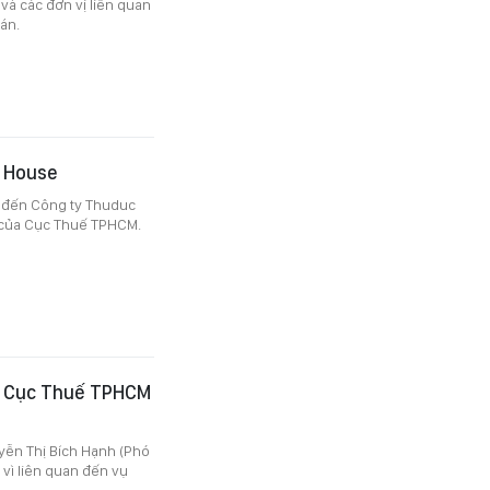
và các đơn vị liên quan
án.
c House
n đến Công ty Thuduc
ộ của Cục Thuế TPHCM.
g Cục Thuế TPHCM
uyễn Thị Bích Hạnh (Phó
vì liên quan đến vụ