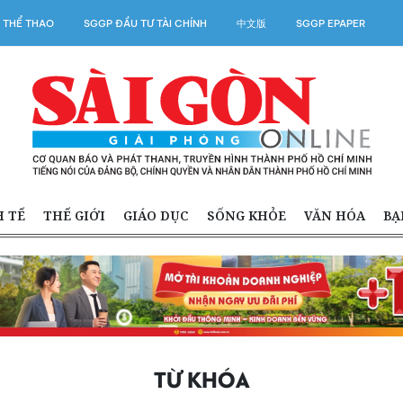
 THỂ THAO
SGGP ĐẦU TƯ TÀI CHÍNH
中文版
SGGP EPAPER
H TẾ
THẾ GIỚI
GIÁO DỤC
SỐNG KHỎE
VĂN HÓA
BẠ
TỪ KHÓA