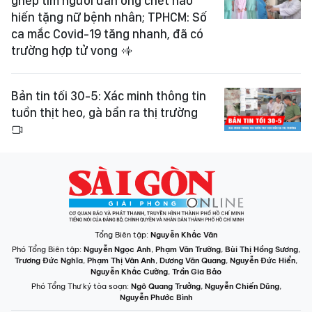
ghép tim người đàn ông chết não
hiến tặng nữ bệnh nhân; TPHCM: Số
ca mắc Covid-19 tăng nhanh, đã có
trường hợp tử vong
Bản tin tối 30-5: Xác minh thông tin
tuồn thịt heo, gà bẩn ra thị trường
Tổng Biên tập:
Nguyễn Khắc Văn
Phó Tổng Biên tập:
Nguyễn Ngọc Anh
,
Phạm Văn Trường
,
Bùi Thị Hồng Sương
,
Trương Đức Nghĩa
,
Phạm Thị Vân Anh
,
Dương Văn Quang
,
Nguyễn Đức Hiển
,
Nguyễn Khắc Cường
,
Trần Gia Bảo
Phó Tổng Thư ký tòa soạn:
Ngô Quang Trưởng
,
Nguyễn Chiến Dũng
,
Nguyễn Phước Bình