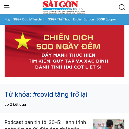
中文
SGGP Đầu tư Tài chính
SGGP Thể Thao
English Edition
SGGP Epaper
Từ khóa:
#covid tăng trở lại
có
2
kết quả
Podcast bản tin tối 30-5: Hành trình