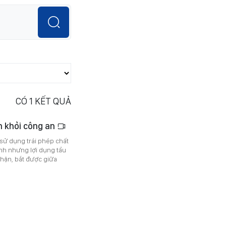
CÓ
1
KẾT QUẢ
ốn khỏi công an
 sử dụng trái phép chất
ệnh nhưng lợi dụng tẩu
chặn, bắt được giữa