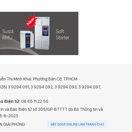
yễn Thị Minh Khai, Phường Bàn Cờ, TP.HCM
(028) 3.9294.091, 3.9294.092, 3.9294.093, 3.9294.097,
o Điện tử:
08 65 11 22 55
 in và Báo Điện tử số 305/GP-BTTTT do Bộ Thông tin và
28-8-2023.
N GIẢI PHÓNG.
ĐẶT SGGP ONLINE LÀM TRANG CHỦ