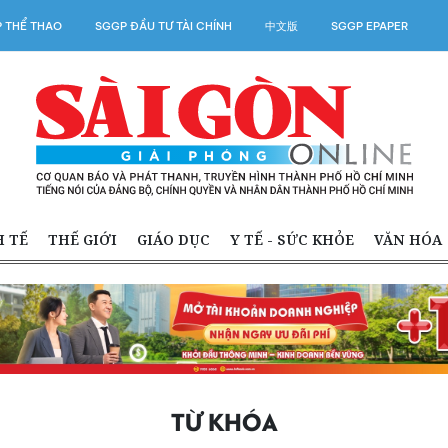
 THỂ THAO
SGGP ĐẦU TƯ TÀI CHÍNH
中文版
SGGP EPAPER
H TẾ
THẾ GIỚI
GIÁO DỤC
Y TẾ - SỨC KHỎE
VĂN HÓA
TỪ KHÓA