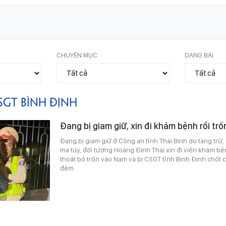
CHUYÊN MỤC
DẠNG BÀI
SGT BÌNH ĐỊNH
Đang bị giam giữ, xin đi khám bệnh rồi tr
Đang bị giam giữ ở Công an tỉnh Thái Bình do tàng trữ,
ma túy, đối tượng Hoàng Đình Thái xin đi viện khám b
thoát bỏ trốn vào Nam và bị CSGT tỉnh Bình Định chốt 
đêm.