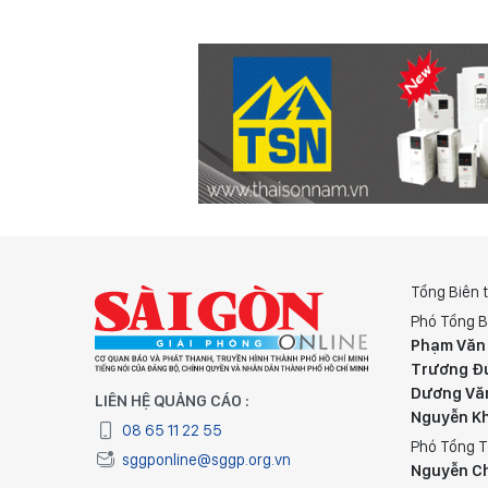
Tổng Biên 
Phó Tổng B
Phạm Văn
Trương Đ
Dương Vă
LIÊN HỆ QUẢNG CÁO :
Nguyễn K
08 65 11 22 55
Phó Tổng T
sggponline@sggp.org.vn
Nguyễn C