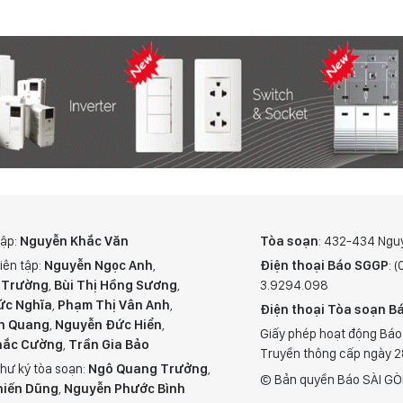
tập:
Nguyễn Khắc Văn
Tòa soạn
: 432-434 Ngu
iên tập:
Nguyễn Ngọc Anh
,
Điện thoại Báo SGGP
: 
 Trường
,
Bùi Thị Hồng Sương
,
3.9294.098
ức Nghĩa
,
Phạm Thị Vân Anh
,
Điện thoại Tòa soạn Bá
n Quang
,
Nguyễn Đức Hiển
,
Giấy phép hoạt động Báo
hắc Cường
,
Trần Gia Bảo
Truyền thông cấp ngày 
hư ký tòa soạn:
Ngô Quang Trưởng
,
© Bản quyền Báo SÀI GÒ
hiến Dũng
,
Nguyễn Phước Bình