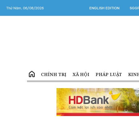
Thứ Năm, 06/08/2026
ENGLISH EDITION
SGGP
CHÍNH TRỊ
XÃ HỘI
PHÁP LUẬT
KIN