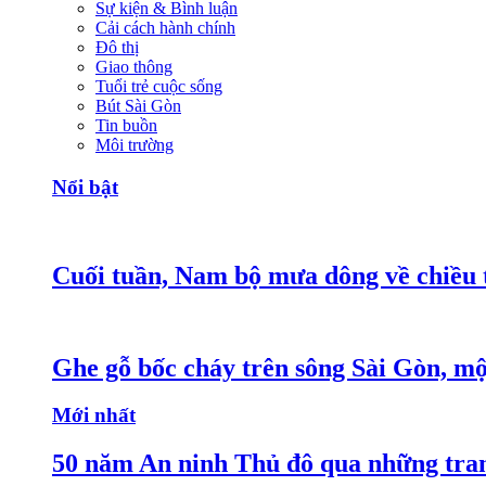
Sự kiện & Bình luận
Cải cách hành chính
Đô thị
Giao thông
Tuổi trẻ cuộc sống
Bút Sài Gòn
Tin buồn
Môi trường
Nổi bật
Cuối tuần, Nam bộ mưa dông về chiều 
Ghe gỗ bốc cháy trên sông Sài Gòn, mộ
Mới nhất
50 năm An ninh Thủ đô qua những tra