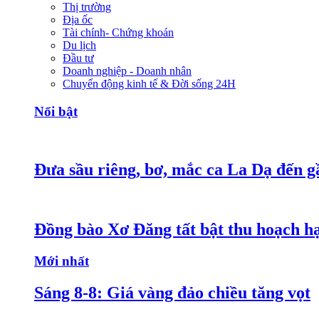
Thị trường
Địa ốc
Tài chính- Chứng khoán
Du lịch
Đầu tư
Doanh nghiệp - Doanh nhân
Chuyển động kinh tế & Đời sống 24H
Nổi bật
Đưa sầu riêng, bơ, mắc ca La Dạ đến g
Đồng bào Xơ Đăng tất bật thu hoạch h
Mới nhất
Sáng 8-8: Giá vàng đảo chiều tăng vọt