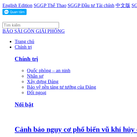
English Edition
SGGP Thể Thao
SGGP Đầu tư Tài chính
中文版
SG
BÁO SÀI GÒN GIẢI PHÓNG
Trang chủ
Chính trị
Chính trị
Quốc phòng – an ninh
Nhân sự
Xây dựng Đảng
Bảo vệ nền tảng tư tưởng của Đảng
Đối ngoại
Nổi bật
Cảnh báo nguy cơ phổ biến vũ khí hủy d