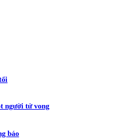
tối
t người tử vong
ng báo