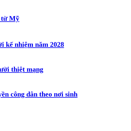
u từ Mỹ
ời kế nhiệm năm 2028
gười thiệt mạng
ền công dân theo nơi sinh