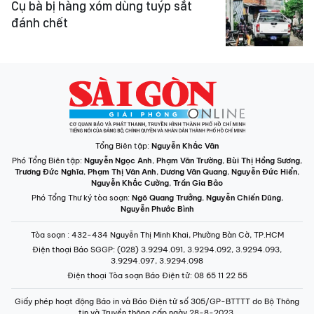
Cụ bà bị hàng xóm dùng tuýp sắt
đánh chết
Tổng Biên tập:
Nguyễn Khắc Văn
Phó Tổng Biên tập:
Nguyễn Ngọc Anh
,
Phạm Văn Trường
,
Bùi Thị Hồng Sương
,
Trương Đức Nghĩa
,
Phạm Thị Vân Anh
,
Dương Văn Quang
,
Nguyễn Đức Hiển
,
Nguyễn Khắc Cường
,
Trần Gia Bảo
Phó Tổng Thư ký tòa soạn:
Ngô Quang Trưởng
,
Nguyễn Chiến Dũng
,
Nguyễn Phước Bình
Tòa soạn
: 432-434 Nguyễn Thị Minh Khai, Phường Bàn Cờ, TP.HCM
Điện thoại Báo SGGP
: (028) 3.9294.091, 3.9294.092, 3.9294.093,
3.9294.097, 3.9294.098
Điện thoại Tòa soạn Báo Điện tử
: 08 65 11 22 55
Giấy phép hoạt động Báo in và Báo Điện tử số 305/GP-BTTTT do Bộ Thông
tin và Truyền thông cấp ngày 28-8-2023.