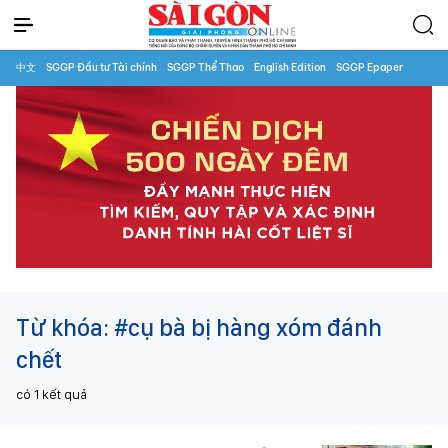
中文
SGGP Đầu tư Tài chính
SGGP Thể Thao
English Edition
SGGP Epaper
Từ khóa:
#cụ bà bị hàng xóm đánh
chết
có
1
kết quả