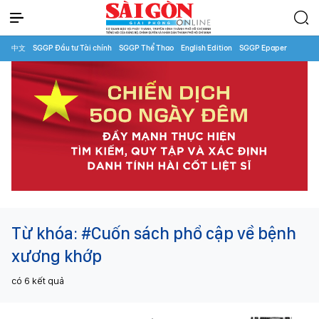
中文
SGGP Đầu tư Tài chính
SGGP Thể Thao
English Edition
SGGP Epaper
Từ khóa:
#Cuốn sách phổ cập về bệnh
xương khớp
có
6
kết quả