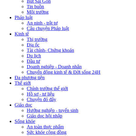
Bút Sài Gòn
Tin buồn
Môi trường
Pháp luật
An ninh - trật tự
Câu chuyện Pháp luật
Kinh tế
Thị trường
Địa ốc
Tài chính- Chứng khoán
Du lịch
Đầu tư
Doanh nghiệp - Doanh nhân
Chuyển động kinh tế & Đời sống 24H
Đa phương tiện
Thế giới
Chính trường thế giới
Hồ sơ - tư liệu
Chuyện đó đây
Giáo dục
Hướng nghiệp - tuyển sinh
Giáo dục hội nhập
Sống khỏe
An toàn thực phẩm
Sức khỏe cộng đồng