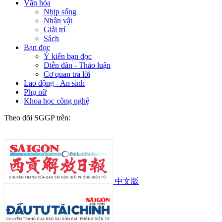
Văn hóa
Nhịp sống
Nhân vật
Giải trí
Sách
Bạn đọc
Ý kiến bạn đọc
Diễn đàn - Thảo luận
Cơ quan trả lời
Lao động - An sinh
Phụ nữ
Khoa học công nghệ
Theo dõi SGGP trên:
中文版