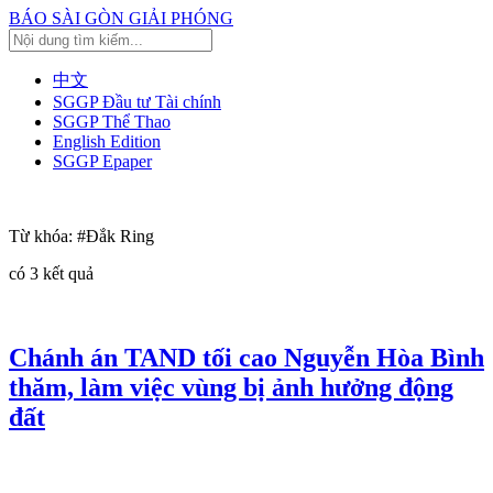
BÁO SÀI GÒN GIẢI PHÓNG
中文
SGGP Đầu tư Tài chính
SGGP Thể Thao
English Edition
SGGP Epaper
Từ khóa:
#Đắk Ring
có
3
kết quả
Chánh án TAND tối cao Nguyễn Hòa Bình
thăm, làm việc vùng bị ảnh hưởng động
đất