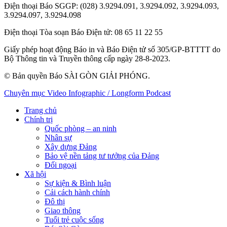
Điện thoại Báo SGGP
: (028) 3.9294.091, 3.9294.092, 3.9294.093,
3.9294.097, 3.9294.098
Điện thoại Tòa soạn Báo Điện tử
: 08 65 11 22 55
Giấy phép hoạt động Báo in và Báo Điện tử số 305/GP-BTTTT do
Bộ Thông tin và Truyền thông cấp ngày 28-8-2023.
© Bản quyền Báo SÀI GÒN GIẢI PHÓNG.
Chuyên mục
Video
Infographic / Longform
Podcast
Trang chủ
Chính trị
Quốc phòng – an ninh
Nhân sự
Xây dựng Đảng
Bảo vệ nền tảng tư tưởng của Đảng
Đối ngoại
Xã hội
Sự kiện & Bình luận
Cải cách hành chính
Đô thị
Giao thông
Tuổi trẻ cuộc sống