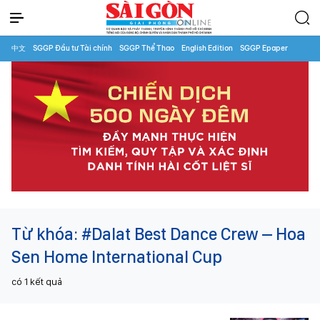
中文
SGGP Đầu tư Tài chính
SGGP Thể Thao
English Edition
SGGP Epaper
Từ khóa:
#Dalat Best Dance Crew – Hoa
Sen Home International Cup
có
1
kết quả