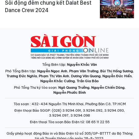
Sôi động đêm chung kết Dalat Best
Dance Crew 2024
Tổng Biên tập:
Nguyễn Khắc Văn
Phó Tổng Biên tập:
Nguyễn Ngọc Anh
,
Phạm Văn Trường
,
Bùi Thị Hồng Sương
,
Trương Đức Nghĩa
,
Phạm Thị Vân Anh
,
Dương Văn Quang
,
Nguyễn Đức Hiển
,
Nguyễn Khắc Cường
,
Trần Gia Bảo
Phó Tổng Thư ký tòa soạn:
Ngô Quang Trưởng
,
Nguyễn Chiến Dũng
,
Nguyễn Phước Bình
Tòa soạn
: 432-434 Nguyễn Thị Minh Khai, Phường Bàn Cờ, TP.HCM
Điện thoại Báo SGGP
: (028) 3.9294.091, 3.9294.092, 3.9294.093,
3.9294.097, 3.9294.098
Điện thoại Tòa soạn Báo Điện tử
: 08 65 11 22 55
Giấy phép hoạt động Báo in và Báo Điện tử số 305/GP-BTTTT do Bộ Thông
tin và Truyền thông cấp ngày 28-8-2023.